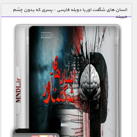
دنیای خوراکی ها
انسان های شگفت اور با دوبله فارسی – پسری که بدون چشم
میبیند
زمین شناسی / محیط زیست
سازه/ معماری/ مهندسی
سرگرمی
شناخت کودکان
طبیعت
علم و فناوری
فرهنگ / هنر
کیهان / نجوم
گردشگری
ماورایی
مسابقات / ورزشی