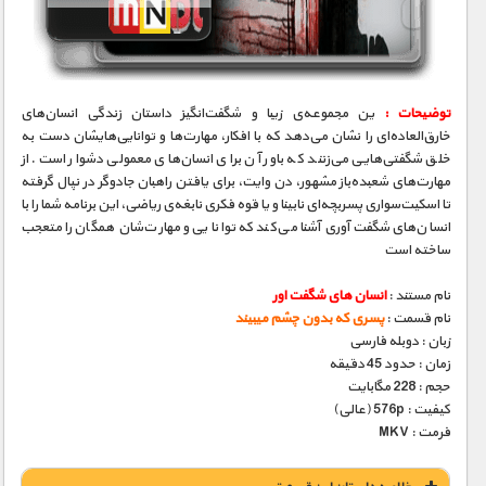
مستند های اختصاصی
توضیحات :
ین مجموعه‌ی زیبا و شگفت‌انگیز داستان زندگی انسان‌های
خارق‌العاده‌ای را نشان می‌دهد که با افکار٬ مهارت‌ها و توانایی‌هایشان دست به
خلق شگفتی‌هایی می‌زنند که باور آن برای انسان‌های معمولی دشوار است. از
مهارت‌های شعبده‌باز مشهور٬ دن وایت٬ برای یافتن راهبان جادوگر در نپال گرفته
تا اسکیت‌سواری پسربچه‌ای نابینا و یا قوه فکری نابغه‌ی ریاضی٬ این برنامه شما را با
انسان‌های شگفت‌آوری آشنا می‌کند که توانایی‌ و مهارت‌شان همگان را متعجب
ساخته است
نام مستند :
انسان های شگفت اور
نام قسمت :
پسری که بدون چشم میبیند
زبان : دوبله فارسی
زمان : حدود 45 دقیقه
حجم : 228 مگابایت
کیفیت : 576p (عالی)
فرمت : MKV