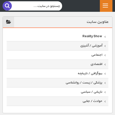
عناوين سايت
Reality Show
آموزشی / آشپزی
اجتماعی
اقتصادی
بیوگرافی / تاریخچه
پزشکی / زیست / روانشناسی
تاریخی / سیاسی
حوادث / جنایی
حیوانات