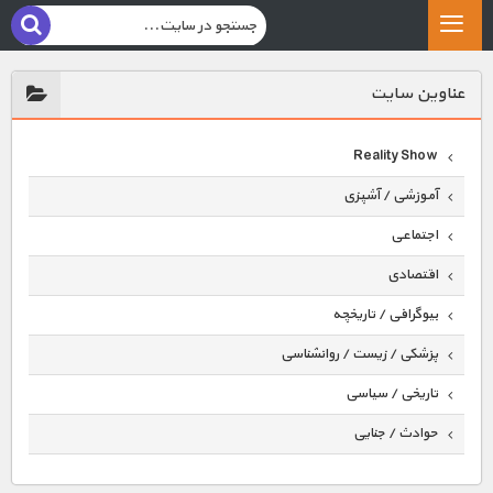
عناوين سايت
Reality Show
آموزشی / آشپزی
اجتماعی
اقتصادی
بیوگرافی / تاریخچه
پزشکی / زیست / روانشناسی
تاریخی / سیاسی
حوادث / جنایی
حیوانات