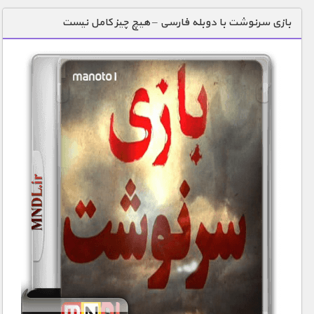
دنیای خوراکی ها
بازی سرنوشت با دوبله فارسی – هیچ چیز کامل نیست
زمین شناسی / محیط زیست
سازه/ معماری/ مهندسی
سرگرمی
شناخت کودکان
طبیعت
علم و فناوری
فرهنگ / هنر
کیهان / نجوم
گردشگری
ماورایی
مسابقات / ورزشی