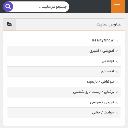
عناوين سايت
Reality Show
آموزشی / آشپزی
اجتماعی
اقتصادی
بیوگرافی / تاریخچه
پزشکی / زیست / روانشناسی
تاریخی / سیاسی
حوادث / جنایی
حیوانات