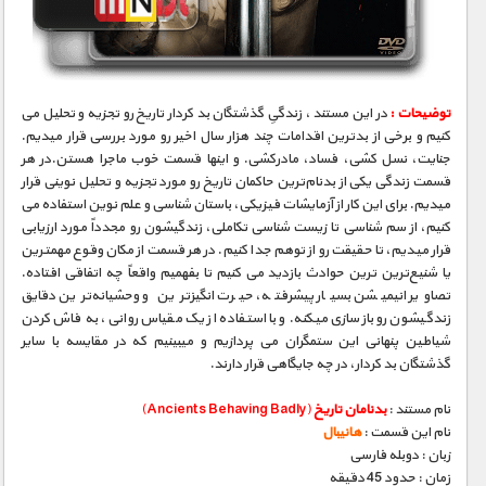
مستند های اختصاصی
توضیحات :
در این مستند ، زندگیِ گذشتگان بد کردار تاریخ رو تجزیه و تحلیل می
کنیم و برخی از بدترین اقدامات چند هزار سال اخیر رو مورد بررسی قرار میدیم.
جنایت، نسل کشی، فساد، مادرکشی. و اینها قسمت خوب ماجرا هستن.در هر
قسمت زندگی یکی از بدنام‌ترین حاکمان تاریخ رو مورد تجزیه و تحلیل نوینی قرار
میدیم. برای این کار از آزمایشات فیزیکی، باستان شناسی و علم نوین استفاده می
کنیم، از سم شناسی تا زیست شناسی تکاملی، زندگیشون رو مجدداً مورد ارزیابی
قرار میدیم، تا حقیقت رو از توهم جدا کنیم. در هر قسمت از مکان وقوع مهمترین
یا شنیع‌ترین ترین حوادث بازدید می کنیم تا بفهمیم واقعاً چه اتفاقی افتاده.
تصاویر انیمیشن بسیار پیشرفته، حیرت انگیزترین و وحشیانه‌ترین دقایق
زندگیشون رو بازسازی میکنه. و با استفاده از یک مقیاس روانی، به فاش کردن
شیاطین پنهانی این ستمگران می پردازیم و میبینیم که در مقایسه با سایر
گذشتگان بد کردار، در چه جایگاهی قرار دارند.
نام مستند :
بدنامان تاریخ
(Ancients Behaving Badly)
نام این قسمت :
هانیبال
زبان : دوبله فارسی
زمان : حدود 45 دقیقه