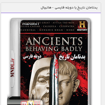
دنیای خوراکی ها
بدنامان تاریخ با دوبله فارسی – هانیبال
زمین شناسی / محیط زیست
سازه/ معماری/ مهندسی
سرگرمی
شناخت کودکان
طبیعت
علم و فناوری
فرهنگ / هنر
کیهان / نجوم
گردشگری
ماورایی
مسابقات / ورزشی