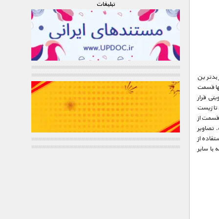
تبليغات
ز بدترین
ها قسمت
نی قرار
 تا زیست
 قسمت از
. تصاویر
تفاده از
با سایر