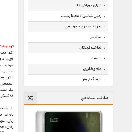
دنیای خوراکی ها
زمین شناسی / محیط زیست
سازه/ معماری/ مهندسی
سرگرمی
توضیحات
شناخت کودکان
اقدامات 
طبیعت
خوب ماجر
میدیم. بر
علم و فناوری
شناسی تکا
مکان وقوع
فرهنگ / هنر
انیمیشن ب
یک مقیاس
کیهان / نجوم
گذشتگان ب
مطالب تصادفي
گردشگری
نام مستند
ماورایی
نام این 
زبان : دو
مسابقات / ورزشی
زمان : حدود 45 