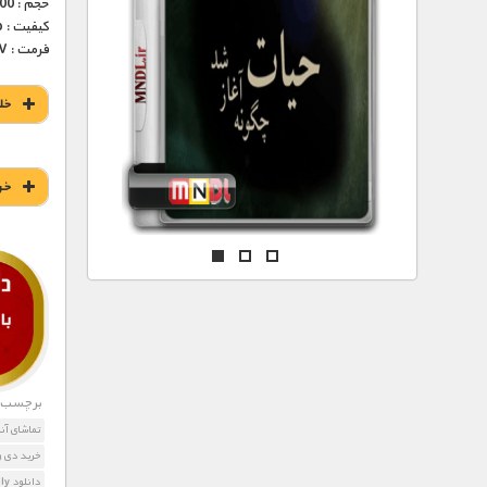
مستند های اختصاصی
حجم : 200 مگابایت
کیفیت : 576p (عالی)
فرمت : MKV
خل
خر
برچسب ه
تماشای آن
خرید دی و
دانلود Ancients Behaving Badly