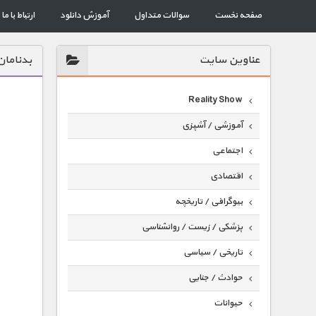
صفحه نخست
سوالات متداول
آموزش دانلود
ارتباط با ما
عناوين سايت
بدنامان
Reality Show
آموزشی / آشپزی
اجتماعی
اقتصادی
بیوگرافی / تاریخچه
پزشکی / زیست / روانشناسی
تاریخی / سیاسی
حوادث / جنایی
حیوانات