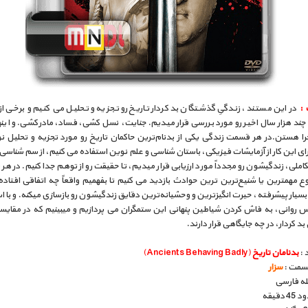
 :
در این مستند ، زندگیِ گذشتگان بد کردار تاریخ رو تجزیه و تحلیل می کنیم و برخی ا
چند هزار سال اخیر رو مورد بررسی قرار میدیم. جنایت، نسل کشی، فساد، مادرکشی. و این
ا هستن.در هر قسمت زندگی یکی از بدنام‌ترین حاکمان تاریخ رو مورد تجزیه و تحلیل نوی
ای این کار از آزمایشات فیزیکی، باستان شناسی و علم نوین استفاده می کنیم، از سم شناسی
ملی، زندگیشون رو مجدداً مورد ارزیابی قرار میدیم، تا حقیقت رو از توهم جدا کنیم. در هر
 مهمترین یا شنیع‌ترین ترین حوادث بازدید می کنیم تا بفهمیم واقعاً چه اتفاقی افتاده
سیار پیشرفته، حیرت انگیزترین و وحشیانه‌ترین دقایق زندگیشون رو بازسازی میکنه. و با اس
 روانی، به فاش کردن شیاطین پنهانی این ستمگران می پردازیم و میبینیم که در مقایسه 
د کردار، در چه جایگاهی قرار دارند.
 :
بدنامان تاریخ
(Ancients Behaving Badly)
قسمت :
سزار
بله فارسی
دقیقه