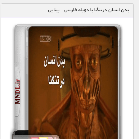
دنیای خوراکی ها
بدن انسان در تنگنا با دوبله فارسی – بینایی
زمین شناسی / محیط زیست
سازه/ معماری/ مهندسی
سرگرمی
شناخت کودکان
طبیعت
علم و فناوری
فرهنگ / هنر
کیهان / نجوم
گردشگری
ماورایی
مسابقات / ورزشی