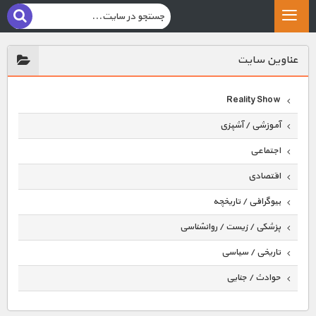
عناوين سايت
Reality Show
آموزشی / آشپزی
اجتماعی
اقتصادی
بیوگرافی / تاریخچه
پزشکی / زیست / روانشناسی
تاریخی / سیاسی
حوادث / جنایی
حیوانات