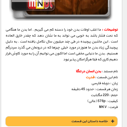
مستند های اختصاصی
توضیحات :
ما اغلب اوقات بدن خود را دسته کم می گیریم . اما بدن ما هنگامی
که تحت فشار باشد به خوبی می تواند به ما نشان دهد که چقدر خارق العاده
است . این ماشین پیچیده در طی چند میلیون سال تکامل یافته است . به دلیل
پیچیدگی زیاد بدن ما هنوز در مورد خیلی چیزها که در درونمان می گذرد سردرگم
هستیم . بدن ما دنیایی مخفی است اما اکنون می توانیم آن را به مورد کاوش قرار
دهیم کاری که قبلا هرگز امکان پذیر نبود
نام مستند :
بدن انسان در تنگنا
نام این قسمت :
قدرت
زبان : دوبله فارسی
زمان هر قسمت : حدود 45 دقیقه
حجم : 220 مگابایت
کیفیت : 576p (عالی)
فرمت : MKV
خلاصه داستان این قسمت