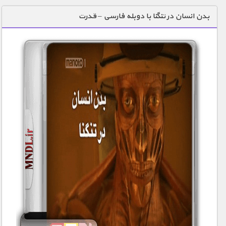
دنیای خوراکی ها
بدن انسان در تنگنا با دوبله فارسی – قدرت
زمین شناسی / محیط زیست
سازه/ معماری/ مهندسی
سرگرمی
شناخت کودکان
طبیعت
علم و فناوری
فرهنگ / هنر
کیهان / نجوم
گردشگری
ماورایی
مسابقات / ورزشی