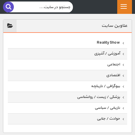
عناوين سايت
Reality Show
آموزشی / آشپزی
اجتماعی
اقتصادی
بیوگرافی / تاریخچه
پزشکی / زیست / روانشناسی
تاریخی / سیاسی
حوادث / جنایی
حیوانات