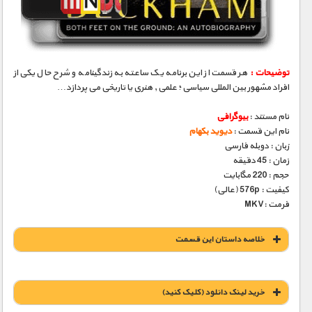
مستند های اختصاصی
توضیحات :
هر قسمت از این برنامه یک ساعته به زندگینامه و شرح حال یکی از
افراد مشهور بین المللی سیاسی ؛ علمی , هنری یا تاریخی می پردازد…
نام مستند :
بیوگرافی
نام این قسمت :
دیوید بکهام
زبان : دوبله فارسی
زمان : 45 دقیقه
حجم : 220 مگابایت
کیفیت : 576p (عالی)
فرمت :MKV
خلاصه داستان این قسمت
خريد لينک دانلود (کليک کنيد)