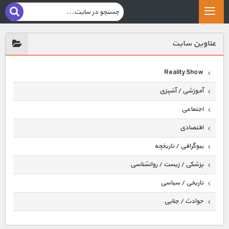
عناوين سايت
Reality Show
آموزشی / آشپزی
اجتماعی
اقتصادی
بیوگرافی / تاریخچه
پزشکی / زیست / روانشناسی
تاریخی / سیاسی
حوادث / جنایی
حیوانات