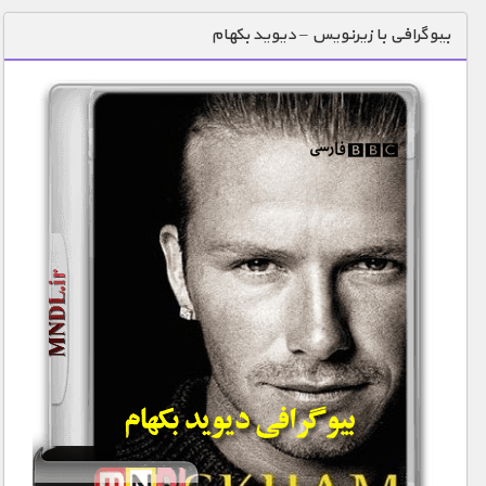
دنیای خوراکی ها
بیوگرافی با زیرنویس – دیوید بکهام
زمین شناسی / محیط زیست
سازه/ معماری/ مهندسی
سرگرمی
شناخت کودکان
طبیعت
علم و فناوری
فرهنگ / هنر
کیهان / نجوم
گردشگری
ماورایی
مسابقات / ورزشی