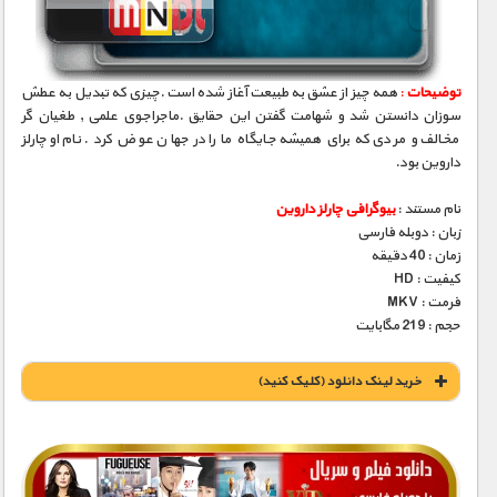
مستند های اختصاصی
توضیحات
:
همه چیز از عشق به طبیعت آغاز شده است .چیزی که تبدیل به عطش
سوزان دانستن شد و شهامت گفتن این حقایق .ماجراجوی علمی , طغیان گر
مخالف و مردی که برای همیشه جایگاه ما را در جهان عوض کرد . نام او چارلز
داروین بود.
نام مستند :
بیوگرافی چارلز داروین
زبان : دوبله فارسی
زمان : 40 دقیقه
کیفیت : HD
فرمت : MKV
حجم : 219 مگابایت
خريد لينک دانلود (کليک کنيد)
1900 تومان – خريد لينک دانلود (افزودن به سبد خريد)