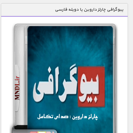
دنیای خوراکی ها
بیوگرافی چارلز داروین با دوبله فارسی
زمین شناسی / محیط زیست
سازه/ معماری/ مهندسی
سرگرمی
شناخت کودکان
طبیعت
علم و فناوری
فرهنگ / هنر
کیهان / نجوم
گردشگری
ماورایی
مسابقات / ورزشی