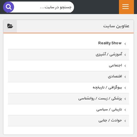
عناوين سايت
Reality Show
آموزشی / آشپزی
اجتماعی
اقتصادی
بیوگرافی / تاریخچه
پزشکی / زیست / روانشناسی
تاریخی / سیاسی
حوادث / جنایی
حیوانات