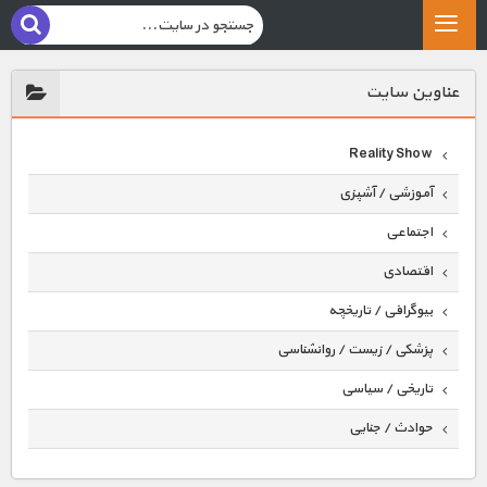
عناوين سايت
Reality Show
آموزشی / آشپزی
اجتماعی
اقتصادی
بیوگرافی / تاریخچه
پزشکی / زیست / روانشناسی
تاریخی / سیاسی
حوادث / جنایی
حیوانات