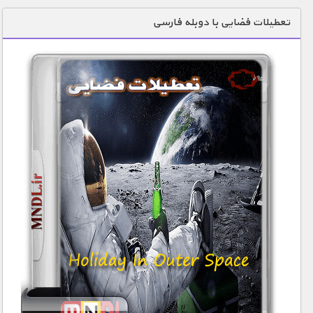
دنیای خوراکی ها
تعطیلات فضایی با دوبله فارسی
زمین شناسی / محیط زیست
سازه/ معماری/ مهندسی
سرگرمی
شناخت کودکان
طبیعت
علم و فناوری
فرهنگ / هنر
کیهان / نجوم
گردشگری
ماورایی
مسابقات / ورزشی