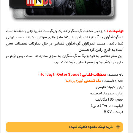
مستند های اختصاصی
توضیحات :
در زمین صنعت گردشگری تجارت بزرگیست تقریبا جایی نمونده است
که گردشگران به آنجا نرفته باشن ولی 62 مایل بالای سرتان میتواند مقصد نهایی
شما باشد . دست اندرکاران گردشگران فضایی در حال تدارکات تعطیلات نسل
آینده به خارج از این کره هستن
این سفر منحصر به فرد و یگانه گردشگران به سوی ستاره ها است . پس آرام در
جای خود بنشینید و از سفر فضایی خود لذت ببرید
نام مستند :
تعطیلات فضایی
(Holiday In Outer Space)
تعداد قسمت :
تک قسمتی
(ویژه برنامه)
زبان : دوبله فارسی
زمان : حدود 40 دقیقه
حجم : 185 مگابایت
کیفیت : Tvrip (عالی)
فرمت : MKV
خريد لينک دانلود (کليک کنيد)