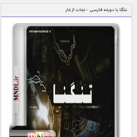
دنیای خوراکی ها
تنگنا با دوبله فارسی – نجات از غار
زمین شناسی / محیط زیست
سازه/ معماری/ مهندسی
سرگرمی
شناخت کودکان
طبیعت
علم و فناوری
فرهنگ / هنر
کیهان / نجوم
گردشگری
ماورایی
مسابقات / ورزشی