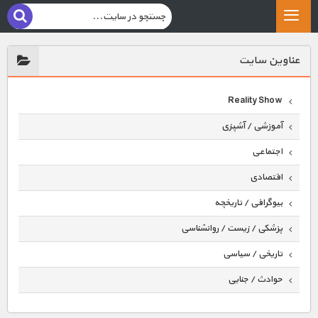
عناوين سايت
Reality Show
آموزشی / آشپزی
اجتماعی
اقتصادی
بیوگرافی / تاریخچه
پزشکی / زیست / روانشناسی
تاریخی / سیاسی
حوادث / جنایی
حیوانات