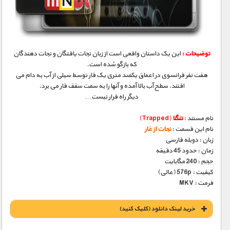
مستند های اختصاصی
توضیحات :
این یک داستان واقعی است از زبان نجات یافتگان و نجات دهندگان
که بازگو شده است.
هفت نفر فرانسوی در اعماق یکصد متری یک قار توسط سیلی از آب به دام می
افتند. سطح آب بالا آمده و آنها را به سمت سقف قار می برد.
دیگر راه فرار نیست…
نام مستند :
تنگنا
(Trapped)
نام این قسمت :
نجات از غار
زبان : دوبله فارسی
زمان : حدود 45 دقیقه
حجم : 240 مگابایت
کیفیت : 576p (عالی)
فرمت : MKV
خريد لينک دانلود (کليک کنيد)