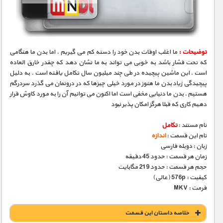
مستند های اختصاصی
توضیحات :
ما اغلب اوقات بدن خود را دسته کم می گیریم . اما بدن ما هنگامی
که تحت فشار باشد به خوبی می تواند به ما نشان دهد که چقدر خارق العاده
است . این ماشین پیچیده در طی چند میلیون سال تکامل یافته است . به دلیل
پیچیدگی زیاد بدن ما هنوز در مورد خیلی چیزها که در درونمان می گذرد سردرگم
هستیم . بدن ما دنیایی مخفی است اما اکنون می توانیم آن را به مورد کاوش قرار
دهیم کاری که قبلا هرگز امکان پذیر نبود
نام مستند :
تکامل
نام این قسمت :
اندازه
زبان : دوبله فارسی
زمان هر قسمت : حدود 45 دقیقه
حجم هر قسمت : حدود 219 مگابایت
کیفیت : 576p (عالی)
فرمت : MKV
خلاصه داستان این قسمت