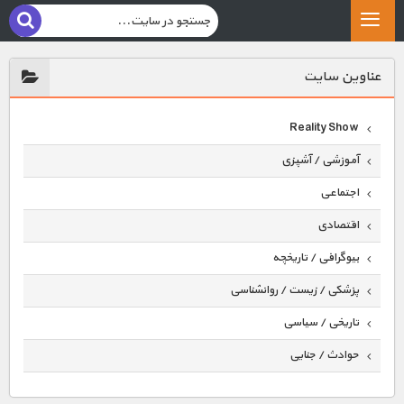
عناوين سايت
Reality Show
آموزشی / آشپزی
اجتماعی
اقتصادی
بیوگرافی / تاریخچه
پزشکی / زیست / روانشناسی
تاریخی / سیاسی
حوادث / جنایی
حیوانات