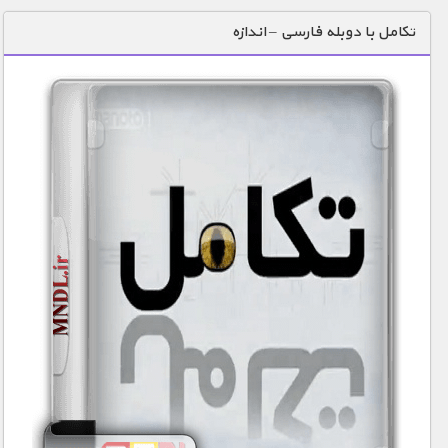
دنیای خوراکی ها
تکامل با دوبله فارسی – اندازه
زمین شناسی / محیط زیست
سازه/ معماری/ مهندسی
سرگرمی
شناخت کودکان
طبیعت
علم و فناوری
فرهنگ / هنر
کیهان / نجوم
گردشگری
ماورایی
مسابقات / ورزشی