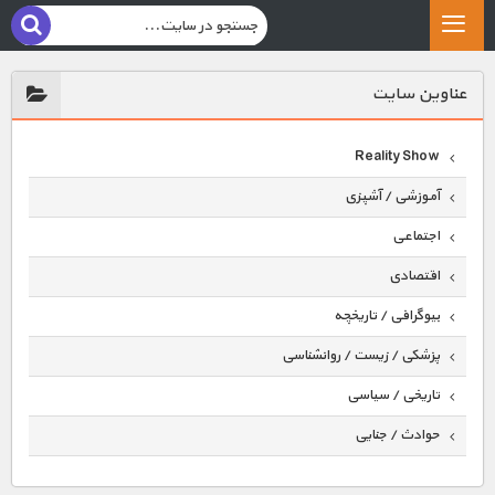
عناوين سايت
Reality Show
آموزشی / آشپزی
اجتماعی
اقتصادی
بیوگرافی / تاریخچه
پزشکی / زیست / روانشناسی
تاریخی / سیاسی
حوادث / جنایی
حیوانات