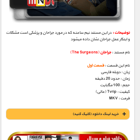
مستند های اختصاصی
توضیحات :
در این مستند نیم ساعته که در مورد جراحان و پزشکی است مشکلات
و ابتکار عمل جراحان نشان داده میشود
نام مستند :
جراحان
(The Surgeons)
نام این قسمت :
قسمت اول
زبان : دوبله فارسی
زمان : حدود 20 دقیقه
حجم : 100 مگابایت
کیفیت : Tvrip (عالی)
فرمت : MKV
خريد لينک دانلود (کليک کنيد)
1900 تومان – خريد لينک دانلود (افزودن به سبد خريد)