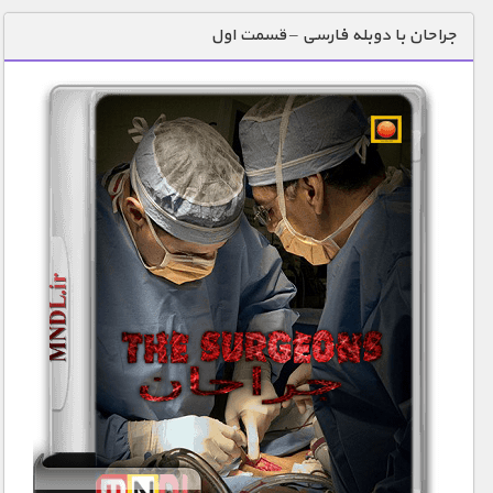
دنیای خوراکی ها
جراحان با دوبله فارسی – قسمت اول
زمین شناسی / محیط زیست
سازه/ معماری/ مهندسی
سرگرمی
شناخت کودکان
طبیعت
علم و فناوری
فرهنگ / هنر
کیهان / نجوم
گردشگری
ماورایی
مسابقات / ورزشی