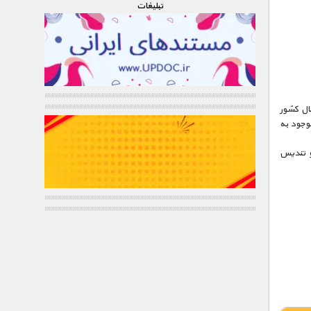
تبليغات
ال کشور
وجود به
و تندیس