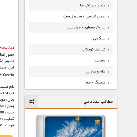
دنیای خوراکی ها
زمین شناسی / محیط زیست
سازه/ معماری/ مهندسی
سرگرمی
توضیحات
شناخت کودکان
محور اصل
طبیعت
تصویر کش
این مستن
علم و فناوری
بهترین تص
فرهنگ / هنر
نام مستند
تعداد قس
کیهان / نجوم
زبان : دو
مطالب تصادفي
گردشگری
زمان : حدود 35 
حجم : 180 مگابایت
ماورایی
کیفیت : Tvrip (عالی)
فرمت : MKV
مسابقات / ورزشی