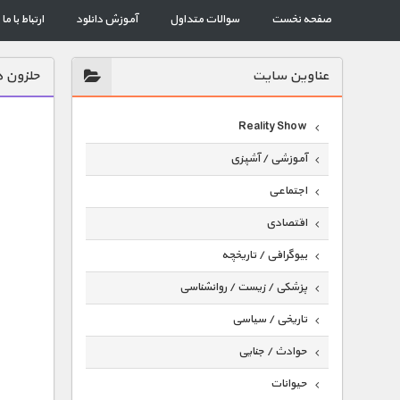
صفحه نخست
سوالات متداول
آموزش دانلود
ارتباط با ما
عناوين سايت
حلزون ه
Reality Show
آموزشی / آشپزی
اجتماعی
اقتصادی
بیوگرافی / تاریخچه
پزشکی / زیست / روانشناسی
تاریخی / سیاسی
حوادث / جنایی
حیوانات