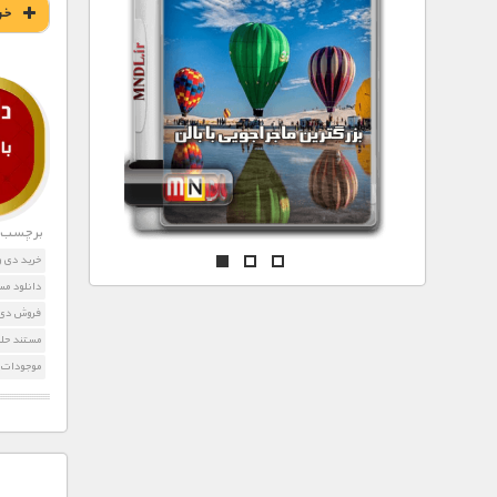
مستند های اختصاصی
خر
برچسب ه
خرید دی و
دانلود مس
فروش دی 
مستند حلز
موجودات 