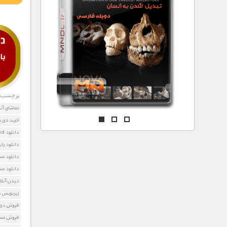
مستند های اختصاصی
برچسب ه
تماشای آن
خرید دی و
دانلود State of Mind
دانلود را
دانلود مستند Mind
دانلود مس
دیدن آنلا
زیرنویس مستند nd
فروش دی وی دی d
فروش مست