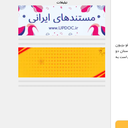
تبليغات
لویزیون
ستان دو
 است به