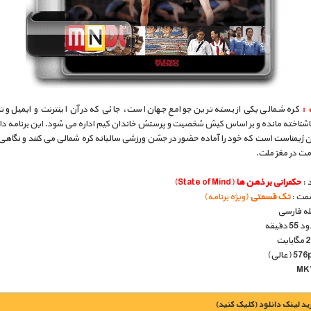
 :
کره شمالی یکی از بسته ترین جوامع جهان است، جائی که در آن اینترنت و ایمیل و ت
ناشناخته مانده و بر اساس کیش شخصیت و پرستش خاندان کیم اداره می شود. این برنامه دا
ن ژیمناست است که خود را آماده حضور در جشن ورزشی سالیانه کره شمالی می کنند و نگاهی
مت در مغز ملت.
 :
حکمرانی بر ذهن ها
(State of Mind)
مت :
تک قسمتی
(ویژه برنامه)
بله فارسی
دقیقه
يد لينک دانلود (کليک کنيد)