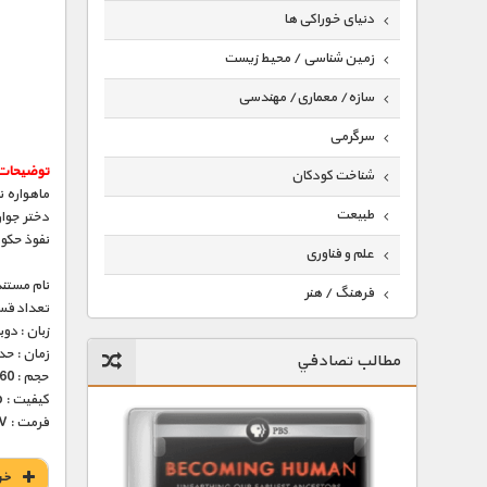
دنیای خوراکی ها
زمین شناسی / محیط زیست
سازه/ معماری/ مهندسی
سرگرمی
توضیحات
شناخت کودکان
ماهواره 
طبیعت
دختر جوا
نفوذ حکو
علم و فناوری
نام مستند
فرهنگ / هنر
تعداد قس
زبان : دو
کیهان / نجوم
زمان : حدود 55 
مطالب تصادفي
گردشگری
حجم : 260 مگابایت
کیفیت : 576p (عالی)
ماورایی
فرمت : MKV
مسابقات / ورزشی
خر