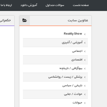
صفحه نخست
سوالات متداول
آموزش دانلود
ارتباط با ما
عناوين سايت
حکمرانی
Reality Show
آموزشی / آشپزی
اجتماعی
اقتصادی
بیوگرافی / تاریخچه
پزشکی / زیست / روانشناسی
تاریخی / سیاسی
حوادث / جنایی
حیوانات