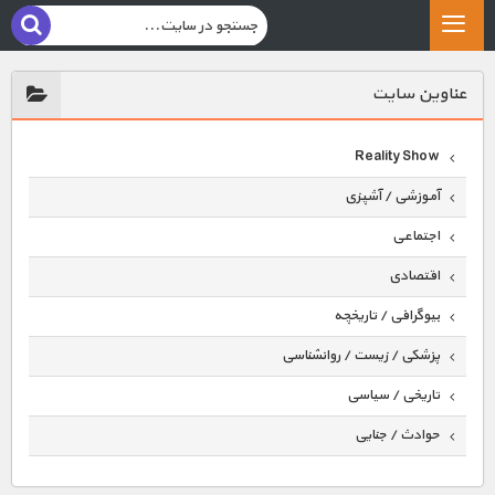
عناوين سايت
Reality Show
آموزشی / آشپزی
اجتماعی
اقتصادی
بیوگرافی / تاریخچه
پزشکی / زیست / روانشناسی
تاریخی / سیاسی
حوادث / جنایی
حیوانات