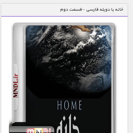
دنیای خوراکی ها
خانه با دوبله فارسی – قسمت دوم
زمین شناسی / محیط زیست
سازه/ معماری/ مهندسی
سرگرمی
شناخت کودکان
طبیعت
علم و فناوری
فرهنگ / هنر
کیهان / نجوم
گردشگری
ماورایی
مسابقات / ورزشی