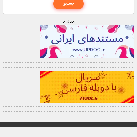
تبليغات
© تمامی حقوق این وب سایت برای "MNDL" محفوظ میباشد.