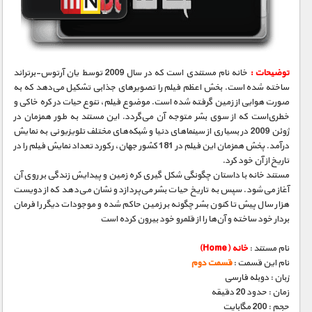
مستند های اختصاصی
توضیحات :
خانه نام مستندی است که در سال 2009 توسط یان آرتوس-برتراند
ساخته شده است. بخش اعظم فیلم را تصویرهای جذابی تشکیل می‌دهد که به
صورت هوایی از زمین گرفته شده است. موضوع فیلم، تنوع حیات در کره خاکی و
خطری‌است که از سوی بشر متوجه آن می‌گردد. این مستند به طور همزمان در
ژوئن 2009 در بسیاری از سینماهای دنیا و شبکه‌های مختلف تلویزیونی به نمایش
درآمد. پخش همزمان این فیلم در 181 کشور جهان، رکورد تعداد نمایش فیلم را در
تاریخ از آن خود کرد.
مستند خانه با داستان چگونگی شکل‌ گیری کره زمین و پیدایش زندگی بر روی آن
آغاز می‌شود. سپس به تاریخ حیات بشر می‌پردازد و نشان می‌دهد که از دویست
هزار سال پیش تا کنون بشر چگونه بر زمین حاکم شده و موجودات دیگر را فرمان
بردار خود ساخته و آن‌ها را از قلمرو خود بیرون کرده است
نام مستند :
خانه (Home)
نام این قسمت :
قسمت دوم
زبان : دوبله فارسی
زمان : حدود 20 دقیقه
حجم : 200 مگابایت