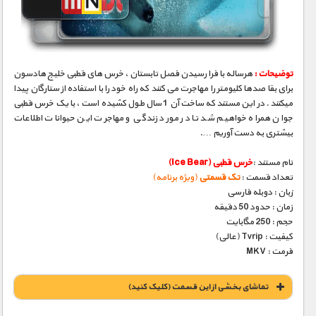
مستند های اختصاصی
توضیحات :
هرساله با فرا رسیدن فصل تابستان ، خرس های قطبی خلیج هادسون
برای بقا صدها کلیومتر را مهاجرت می کنند که راه خود را با استفاده از ستارگان پیدا
میکنند . در این مستند که ساخت آن 1 سال طول کشیده است ، با یک خرس قطبی
جوان همراه خواهیم شد تا در مورد زندگی و مهاجرت این حیوانات اطلاعات
بیشتری به دست آوریم ….
نام مستند :
خرس قطبی (Ice Bear)
تعداد قسمت :
تک قسمتی
(ویژه برنامه)
زبان : دوبله فارسی
زمان : حدود 50 دقیقه
حجم : 250 مگابایت
کیفیت : Tvrip (عالی)
فرمت : MKV
تماشای بخشی از این قسمت (کلیک کنید)