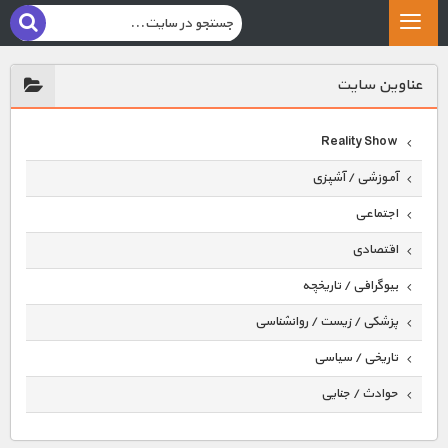
عناوين سايت
Reality Show
آموزشی / آشپزی
اجتماعی
اقتصادی
بیوگرافی / تاریخچه
پزشکی / زیست / روانشناسی
تاریخی / سیاسی
حوادث / جنایی
حیوانات