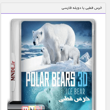
دنیای خوراکی ها
خرس قطبی با دوبله فارسی
زمین شناسی / محیط زیست
سازه/ معماری/ مهندسی
سرگرمی
شناخت کودکان
طبیعت
علم و فناوری
فرهنگ / هنر
کیهان / نجوم
گردشگری
ماورایی
مسابقات / ورزشی