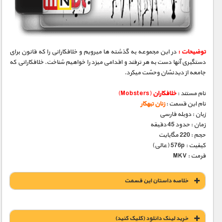
مستند های اختصاصی
توضیحات :
در این مجموعه به گذشته ها میرویم و خلافکارانی را که قانون برای
دستگیری آنها دست به هر ترفند و اقدامی میزد را خواهیم شناخت. خلافکارانی که
جامعه از دیدنشان وحشت میکرد.
نام مستند :
خلافکاران
(Mobsters)
نام این قسمت :
زنان تبهکار
زبان : دوبله فارسی
زمان : حدود 45 دقیقه
حجم : 220 مگابایت
کیفیت : 576p (عالی)
فرمت : MKV
خلاصه داستان این قسمت
خريد لينک دانلود (کليک کنيد)