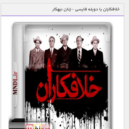
دنیای خوراکی ها
خلافکاران با دوبله فارسی – زنان تبهکار
زمین شناسی / محیط زیست
سازه/ معماری/ مهندسی
سرگرمی
شناخت کودکان
طبیعت
علم و فناوری
فرهنگ / هنر
کیهان / نجوم
گردشگری
ماورایی
مسابقات / ورزشی