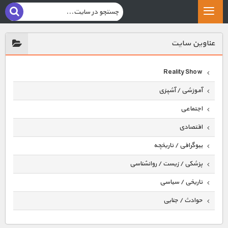
عناوين سايت
Reality Show
آموزشی / آشپزی
اجتماعی
اقتصادی
بیوگرافی / تاریخچه
پزشکی / زیست / روانشناسی
تاریخی / سیاسی
حوادث / جنایی
حیوانات