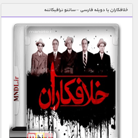
دنیای خوراکی ها
خلافکاران با دوبله فارسی – سانتو ترافیكانته
زمین شناسی / محیط زیست
سازه/ معماری/ مهندسی
سرگرمی
شناخت کودکان
طبیعت
علم و فناوری
فرهنگ / هنر
کیهان / نجوم
گردشگری
ماورایی
مسابقات / ورزشی