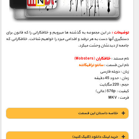
مستند های اختصاصی
توضیحات :
در این مجموعه به گذشته ها میرویم و خلافکارانی را که قانون برای
دستگیری آنها دست به هر ترفند و اقدامی میزد را خواهیم شناخت. خلافکارانی که
جامعه از دیدنشان وحشت میکرد.
نام مستند :
خلافکاران
(Mobsters)
نام این قسمت :
سانتو ترافیكانته
زبان : دوبله فارسی
زمان : حدود 45 دقیقه
حجم : 220 مگابایت
کیفیت : 576p (عالی)
فرمت : MKV
خلاصه داستان این قسمت
خريد لينک دانلود (کليک کنيد)