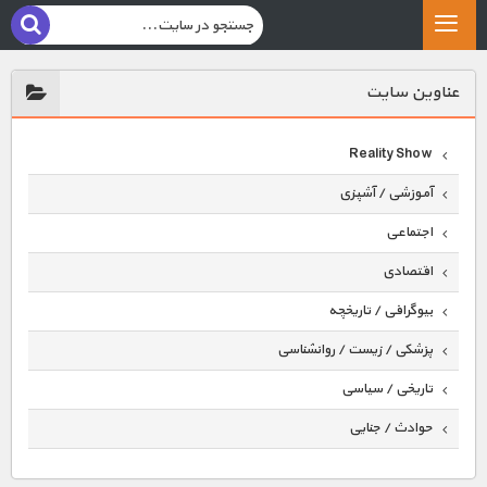
عناوين سايت
Reality Show
آموزشی / آشپزی
اجتماعی
اقتصادی
بیوگرافی / تاریخچه
پزشکی / زیست / روانشناسی
تاریخی / سیاسی
حوادث / جنایی
حیوانات