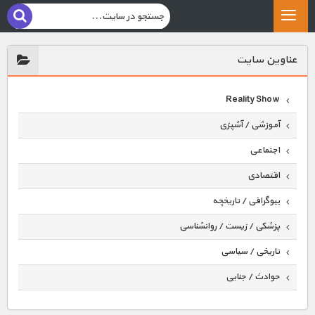
عناوين سايت
Reality Show
آموزشی / آشپزی
اجتماعی
اقتصادی
بیوگرافی / تاریخچه
پزشکی / زیست / روانشناسی
تاریخی / سیاسی
حوادث / جنایی
حیوانات