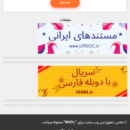
تبليغات
© تمامی حقوق این وب سایت برای "MNDL" محفوظ میباشد.