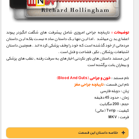
مستند های اختصاصی
توضیحات :
تاریخچه جراحی امروزی شامل پیشرفت های شگفت انگیزدر پیوند
اعضای بدن میباشد . اما این تنها یک داستان ساده نیست بلکه این داستان
مردمانی از خود گذشته است که خود را وقف پزشکی کرده اند . همچنین داستان
اشتباهات پزشکان , تکبر , فضاحت و قتل است .
این مستند داستان های باور نکردنی اخبار های به سرقت رفته , تقلب های پزشکی
و بیماران بخت برگشته است
نام مستند :
خون و جراحی
(Blood And Guts)
نام این قسمت :
تاریخچه جراحی مغز
زبان : دوبله فارسی
زمان : حدود 45 دقیقه
حجم : 200 مگابایت
کیفیت : Tvrip (عالی)
فرمت : MKV
خلاصه داستان این قسمت