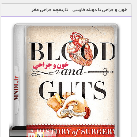
دنیای خوراکی ها
خون و جراحی با دوبله فارسی – تاریخچه جراحی مغز
زمین شناسی / محیط زیست
سازه/ معماری/ مهندسی
سرگرمی
شناخت کودکان
طبیعت
علم و فناوری
فرهنگ / هنر
کیهان / نجوم
گردشگری
ماورایی
مسابقات / ورزشی