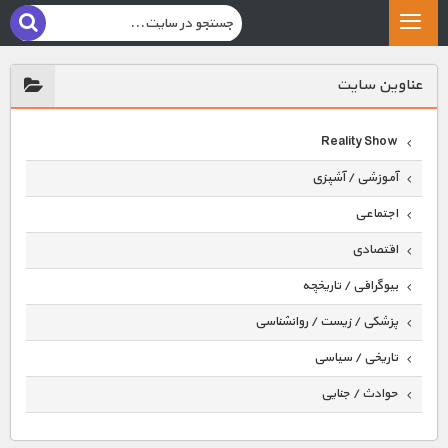
عناوين سايت
Reality Show
آموزشی / آشپزی
اجتماعی
اقتصادی
بیوگرافی / تاریخچه
پزشکی / زیست / روانشناسی
تاریخی / سیاسی
حوادث / جنایی
حیوانات