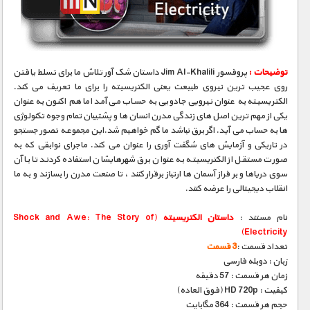
مستند های اختصاصی
توضیحات :
پروفسور Jim Al-Khalili داستان شک آور تلاش ما برای تسلط یافتن
روی عجیب ترین نیروی طبیعت یعنی الکتریسیته را برای ما تعریف می کند.
الکتریسیته به عنوان نیرویی جادویی به حساب می آمد اما هم اکنون به عنوان
یکی از مهم ترین اصل های زندگی مدرن انسان ها و پشتیبان تمام وجوه تکنولوژی
ها به حساب می آید. اگر برق نباشد ما گم خواهیم شد.این مجموعه تصور جستجو
در تاریکی و آزمایش های شگفت آوری را عنوان می کند. ماجرای نوابقی که به
صورت مستقل از الکتریسیته به عنوان برق شهرهایشان استفاده کردند تا با آن
سوی دریاها و بر فراز آسمان ها ارتباز برقرار کنند ، تا صنعت مدرن را بسازند و به ما
انقلاب دیجیتالی را عرضه کنند.
نام مستند :
داستان الکتریسیته
(Shock and Awe: The Story of
Electricity)
تعداد قسمت :
3 قسمت
زبان : دوبله فارسی
زمان هر قسمت : 57 دقیقه
کیفیت : HD 720p (فوق العاده)
حجم هر قسمت : 364 مگابایت