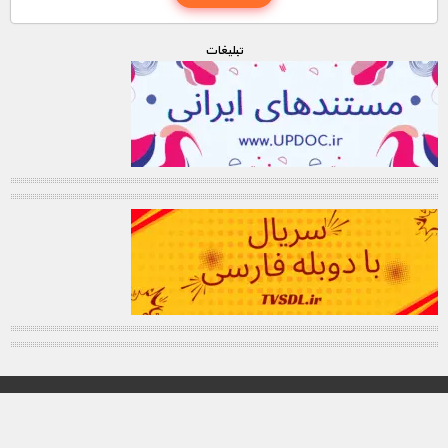
تبليغات
© تمامی حقوق این وب سایت برای "MNDL" محفوظ میباشد.
کانال تلگرام