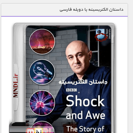
دنیای خوراکی ها
داستان الکتریسیته با دوبله فارسی
زمین شناسی / محیط زیست
سازه/ معماری/ مهندسی
سرگرمی
شناخت کودکان
طبیعت
علم و فناوری
فرهنگ / هنر
کیهان / نجوم
گردشگری
ماورایی
مسابقات / ورزشی