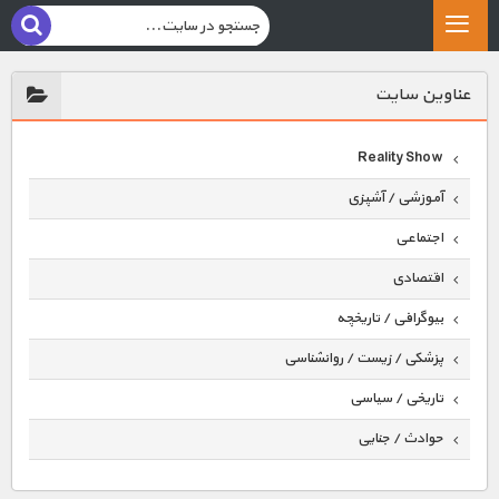
عناوين سايت
Reality Show
آموزشی / آشپزی
اجتماعی
اقتصادی
بیوگرافی / تاریخچه
پزشکی / زیست / روانشناسی
تاریخی / سیاسی
حوادث / جنایی
حیوانات