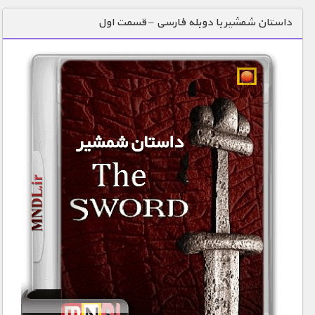
دنیای خوراکی ها
داستان شمشیر با دوبله فارسی – قسمت اول
زمین شناسی / محیط زیست
سازه/ معماری/ مهندسی
سرگرمی
شناخت کودکان
طبیعت
علم و فناوری
فرهنگ / هنر
کیهان / نجوم
گردشگری
ماورایی
مسابقات / ورزشی