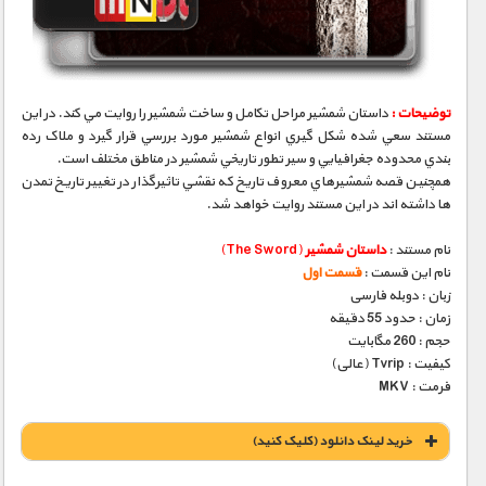
مستند های اختصاصی
توضیحات :
داستان شمشير مراحل تكامل و ساخت شمشير را روايت مي كند. در اين
مستند سعي شده شكل گيري انواع شمشير مورد بررسي قرار گيرد و ملاک رده
بندي محدوده جغرافيايي و سير تطور تاريخي شمشير در مناطق مختلف است.
همچنين قصه شمشيرهاي معروف تاريخ كه نقشي تاثيرگذار در تغيير تاريخ تمدن
ها داشته اند در اين مستند روايت خواهد شد.
نام مستند :
داستان شمشیر
(The Sword)
نام این قسمت :
قسمت اول
زبان : دوبله فارسی
زمان : حدود 55 دقیقه
حجم : 260 مگابایت
کیفیت : Tvrip (عالی)
فرمت : MKV
خريد لينک دانلود (کليک کنيد)