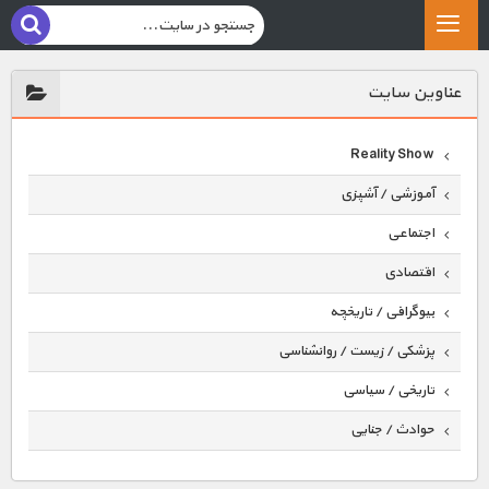
عناوين سايت
Reality Show
آموزشی / آشپزی
اجتماعی
اقتصادی
بیوگرافی / تاریخچه
پزشکی / زیست / روانشناسی
تاریخی / سیاسی
حوادث / جنایی
حیوانات