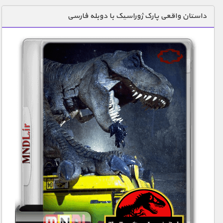
دنیای خوراکی ها
داستان واقعی پارک ژوراسیک با دوبله فارسی
زمین شناسی / محیط زیست
سازه/ معماری/ مهندسی
سرگرمی
شناخت کودکان
طبیعت
علم و فناوری
فرهنگ / هنر
کیهان / نجوم
گردشگری
ماورایی
مسابقات / ورزشی