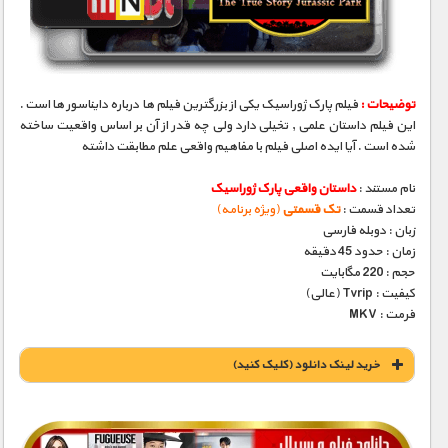
مستند های اختصاصی
توضیحات :
فیلم پارک ژوراسیک یکی از بزرگترین فیلم ها درباره دایناسور ها است .
این فیلم داستان علمی , تخیلی دارد ولی چه قدر از آن بر اساس واقعیت ساخته
شده است . آیا ایده اصلی فیلم با مفاهیم واقعی علم مطابقت داشته
نام مستند :
داستان واقعی پارک ژوراسیک
تعداد قسمت :
تک قسمتی
(ویژه برنامه)
زبان : دوبله فارسی
زمان : حدود 45 دقیقه
حجم : 220 مگابایت
کیفیت : Tvrip (عالی)
فرمت : MKV
خريد لينک دانلود (کليک کنيد)
1900 تومان – خريد لينک دانلود (افزودن به سبد خريد)