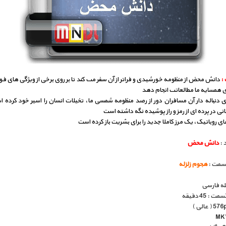
:
دانش محض از منظومه خورشیدی و فراتر از آن سفر مى کند تا بر روى برخی از ویژگی های فو
ى همسایه ما مطالعاتى انجام دهد
 دنباله دار آن مسافران دور از رصد منظومه شمسی ما، تخیلات انسان را اسیر خود كرده 
ی در پرده ای از رمز و راز پوشیده نگه داشته است
ی روباتیک، یک مرز کاملا جدید را برای بشريت باز كرده است
 :
دانش محض
قسمت :
هجوم زلزله
بله فارسی
: 45 دقیقه