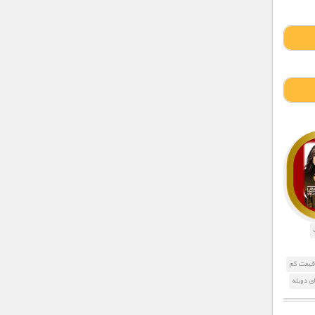
 قیمت کم
ی دوبله