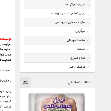
دنیای خوراکی ها
زمین شناسی / محیط زیست
سازه/ معماری/ مهندسی
سرگرمی
توضیحات 
شناخت کودکان
سیاره ها
طبیعت
ستاره های
مدت طولان
علم و فناوری
فضاپیماها
فرهنگ / هنر
نام مستند
کیهان / نجوم
نام این 
مطالب تصادفي
گردشگری
زبان : دو
ماورایی
زمان هر قسمت 
کیفیت : 576p ( عالی )
مسابقات / ورزشی
فرمت : MKV