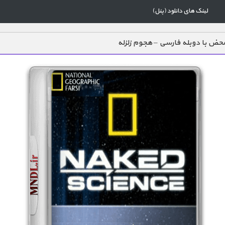
لینک های دانلود (پنل)
ض با دوبله فارسی – هجوم زلزله