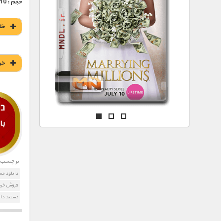
مستند های اختصاصی
حجم : 210 مگابایت
خل
خر
برچسب ه
دانلود م
فروش خری
مستند د