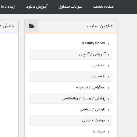
صفحه نخست
سوالات متداول
آموزش دانلود
ارتباط با ما
عناوين سايت
دانش مح
Reality Show
آموزشی / آشپزی
اجتماعی
اقتصادی
بیوگرافی / تاریخچه
پزشکی / زیست / روانشناسی
تاریخی / سیاسی
حوادث / جنایی
حیوانات