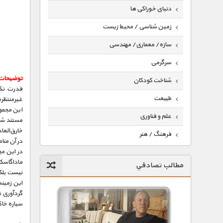
دنیای خوراکی ها
زمین شناسی / محیط زیست
سازه/ معماری/ مهندسی
سرگرمی
توضیحات
شناخت کودکان
قدرت تکا
طبیعت
غیرمنتظر
این مجمو
علم و فناوری
مستند شما
خارق‌العا
فرهنگ / هنر
در آن منا
کیهان / نجوم
ماداگاسکا
مطالب تصادفي
گردشگری
نیست بلک
ماورایی
سیاره خاک
مسابقات / ورزشی