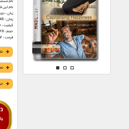
مستند های اختصاصی
نام مستند
نام این 
زبان : دو
زمان : 45 دقیقه
کیفیت : HD 1080p – HD 720p (فوق العاده)
حجم : 310 – 605 مگابایت
فرمت : MKV
خل
تم
خر