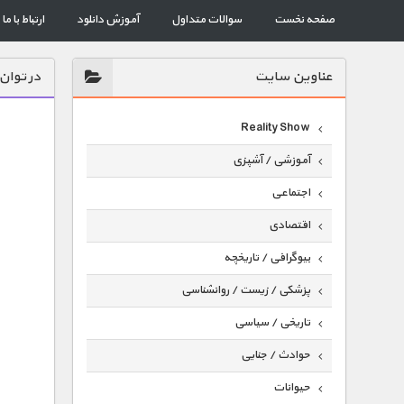
صفحه نخست
سوالات متداول
آموزش دانلود
ارتباط با ما
عناوين سايت
در توان
Reality Show
آموزشی / آشپزی
اجتماعی
اقتصادی
بیوگرافی / تاریخچه
پزشکی / زیست / روانشناسی
تاریخی / سیاسی
حوادث / جنایی
حیوانات