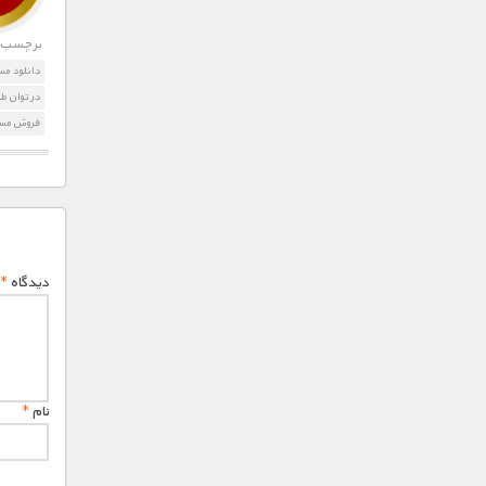
برچسب ه
دانلود مس
در توان ط
فروش مست
دیدگاه
*
نام
*