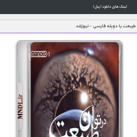
لینک های دانلود (پنل)
 طبیعت با دوبله فارسی – نیوزلند