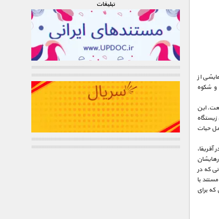
تبليغات
نده‌ی جایزه بهترین مستند تلویزیونی آسیا در سال ۲۰۱۱ و نمایشی از
 و شکوه
عت. این
 زیستگاه
امل حیات
در این مجموعه‌ی شش قسمتی سفری داریم به نیوزلند٬ استرالیا٬ چمنزار سرادو در برزیل٬ دره ریفت در آفریقا٬
ارهایشان
ی که در
و یا زیستگاه خاصی تمرکز می‌کنند٬ ولی این مستند با
 و پیامدهایی که برای