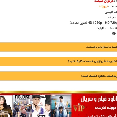
 :
در توان طبیعت
قسمت :
نیوزلند
بله فارسی
اصه داستان این قسمت
اشای بخشی از این قسمت (کلیک کنید)
يد لينک دانلود (کليک کنيد)
1900 تومان – خريد لينک دانلود (افزودن به سبد خريد)