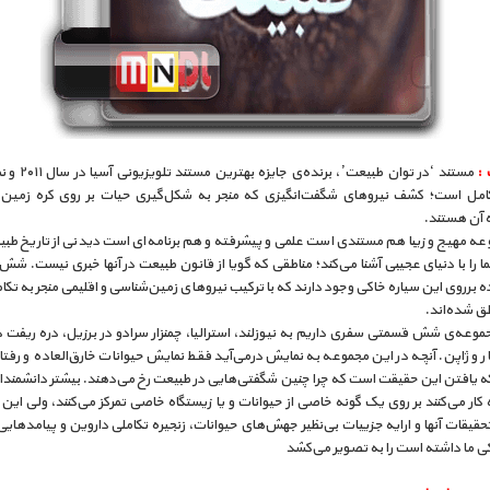
 :
مستند ‘در توان طبیعت’، بر
مل است؛ کشف نیروهای شگفت‌انگیزی که منجر به شکل‌گیری حیات بر روی کره زمین
ه آن هستند.
عه مهیج و زیبا هم مستندی است علمی و پیشرفته و هم برنامه‌ای است دیدنی از تاریخ طبی
 را با دنیای عجیبی آشنا می‌کند؛ مناطقی که گویا از قانون طبیعت در آنها خبری نیست. شش
ده برروی این سیاره خاکی وجود دارند که با ترکیب نیروهای زمین‌شناسی و اقلیمی منجر به تک
طق شده‌اند.
ر و ژاپن. آنچه در این مجموعه به نمایش در‌می‌آید فقط نمایش حیوانات خارق‌العاده و رفت
ه یافتن این حقیقت است که چرا چنین شگفتی‌هایی در طبیعت رخ می‌دهند. بیشتر دانشمندان
این زمینه کار می‌کنند بر روی یک گونه خاصی از حیوانات 
گردآوری تحقیقات آنها و ارایه جزییات بی‌نظیر جهش‌های حیوانات٬ زنجیره تکاملی داروین
ی ما داشته است را به تصویر می‌کشد