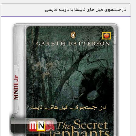
دنیای خوراکی ها
در جستجوی فیل های نایسنا با دوبله فارسی
زمین شناسی / محیط زیست
سازه/ معماری/ مهندسی
سرگرمی
شناخت کودکان
طبیعت
علم و فناوری
فرهنگ / هنر
کیهان / نجوم
گردشگری
ماورایی
مسابقات / ورزشی