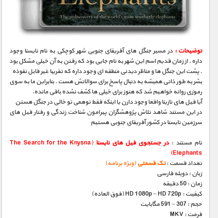
مستند های اختصاصی
توضیحات :
در مسیر جنگل های آفریقای جنوبی شهر کوچکی به نام نایسنا وجود
داره . از زمان قدیم اسم این شهر به نام جایی بود که رفتن به آن خیلی مشکل بود
. پشت این جنگل ها و مناظر دیدنی منطقه ای وجود داره که تقریبا غیر قابل نفوذه
بشر به طور ذاتی همیشه به دنبال پاسخ برای سوالاتش هست . بنابراین ما به سوی
رموزی روانه خواهیم شد که هنوز برای خیلی ها کشف نشده باقی مانده.
آیا فیل های نازینا واقعا وجود دارن یا اینکه فقط توهمی تو خالی در جنگل هستن
در این مستند شاهد تلاش پژوهشگران پیرامون شناخت زندگی و رفتار فیل های
سرزمین نایسنا در کشور آفریقای جنوبی هستیم
نام مستند :
در جستجوی فیل های نایسنا
(The Search for the Knysna
Elephants)
تعداد قسمت :
تک قسمتی
(ویژه برنامه)
زبان : دوبله فارسی
زمان : 50 دقیقه
کیفیت : HD 1080p – HD 720p (فوق العاده)
حجم : 307 – 591 مگابایت
فرمت : MKV