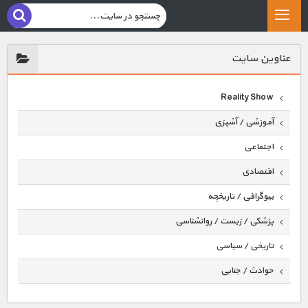
عناوين سايت
Reality Show
آموزشی / آشپزی
اجتماعی
اقتصادی
بیوگرافی / تاریخچه
پزشکی / زیست / روانشناسی
تاریخی / سیاسی
حوادث / جنایی
حیوانات