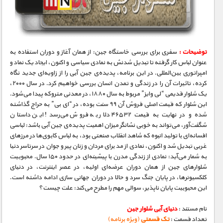
مستند های اختصاصی
توضیحات :
سفری برای بررسی خاستگاه جین: از همان آغاز و دوران استفاده به
عنوان لباس کار گرفته تا تبدیل شدنش به نمادی سیاسی و اکنون، ایجاد یک نماد و
امپراتوری بین‌المللی. در این برنامه، پدیده‌ی جین آبی را از زاویه‌ای جدید نگاه
کرده، تاثیرات آن را در زندگی و تمدن انسان بررسی خواهیم کرد. در سال ۲۰۰۰،
یک شلوار قدیمی “لی وایز” مربوط به سال ۱۸۸۰، در معدنی متروکه پیدا می‌شود.
این شلوار که قیمت اصلی فروش آن ۹۹ سنت بوده، در “ای بی” به حراج گذاشته
شده و در نهایت به قیمت ۴۶۵۳۲ دلار به فروش می‌رسد! این داستان
شگفت‌آور، می‌تواند به خوبی نشانگر میزان اهمیت پدیده‌ی جین آبی باشد: لباسی
افسانه‌ای با تولید انبوه که شاهد انقلاب صنعتی بود، به لباس کابوی‌ها در مرزهای
غربی تبدیل شد و اکنون، نمادی از مد برای مردان و زنان پیر و جوان در سرتاسر دنیا
به شمار می‌آید: نمادی از زندگی مدرن با پیشینه‌ای در حدود ۱۵۰ سال. محبوبیت
شلوارهای جین از همان دوران عرضه‌ای اولیه، در عصر اینترنت، در دنیای
کلکسیونرها، در پایان جنگ سرد و حالا در دوران جهانی سازی ادامه داشته است.
این محبوبیت پایان ناپذیر، سوالی مهم را مطرح می‌کند: علت چیست؟
نام مستند :
دنیای آبی شلوار جین
تعداد قسمت :
تک قسمتی
(ویژه برنامه)