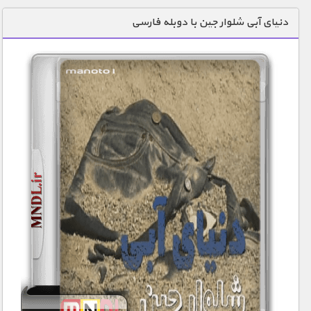
دنیای خوراکی ها
دنیای آبی شلوار جین با دوبله فارسی
زمین شناسی / محیط زیست
سازه/ معماری/ مهندسی
سرگرمی
شناخت کودکان
طبیعت
علم و فناوری
فرهنگ / هنر
کیهان / نجوم
گردشگری
ماورایی
مسابقات / ورزشی