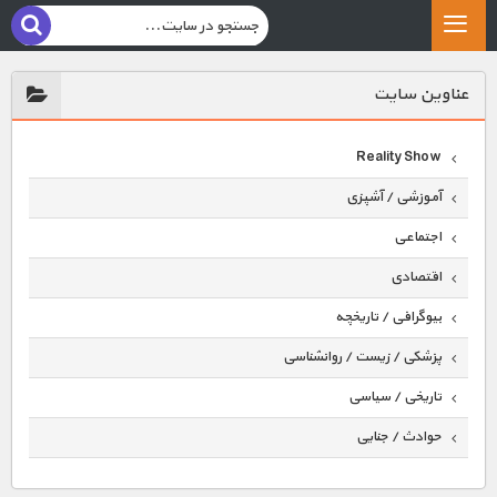
عناوين سايت
Reality Show
آموزشی / آشپزی
اجتماعی
اقتصادی
بیوگرافی / تاریخچه
پزشکی / زیست / روانشناسی
تاریخی / سیاسی
حوادث / جنایی
حیوانات