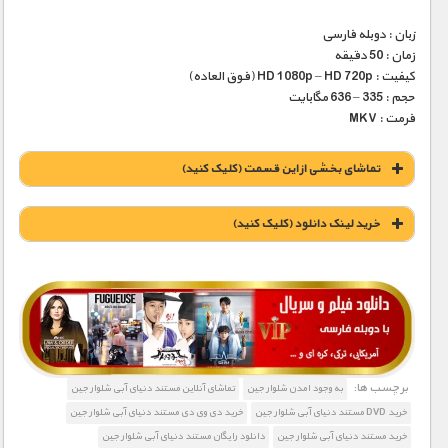
زبان : دوبله فارسی
زمان : 50 دقیقه
کیفیت : HD 1080p – HD 720p (فوق العاده)
حجم : 335 – 636 مگابایت
فرمت : MKV
تماشای بخشی از این قسمت (کلیک کنید)
خريد لينک دانلود (کليک کنيد)
1900 تومان – خريد لينک دانلود (افزودن به سبد خريد)
برچسب ها:
به وجود امدن شلوار جین
تماشای آنلاین مستند دنیای آبی شلوار جین
خرید DVD مستند دنیای آبی شلوار جین
خرید دی وی دی مستند دنیای آبی شلوار جین
خرید مستند دنیای آبی شلوار جین
دانلود رایگان مستند دنیای آبی شلوار جین