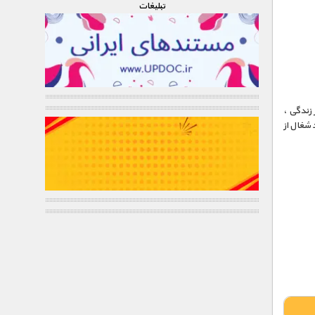
تبليغات
 زندگی ،
 شغال از