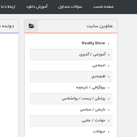
صفحه نخست
سوالات متداول
آموزش دانلود
ارتباط با ما
عناوين سايت
دونده ه
Reality Show
آموزشی / آشپزی
اجتماعی
اقتصادی
بیوگرافی / تاریخچه
پزشکی / زیست / روانشناسی
تاریخی / سیاسی
حوادث / جنایی
حیوانات