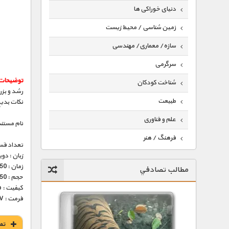
دنیای خوراکی ها
زمین شناسی / محیط زیست
سازه/ معماری/ مهندسی
سرگرمی
توضیحات
شناخت کودکان
رشد و بزر
طبیعت
نکات بدی
علم و فناوری
نام مستند
فرهنگ / هنر
تعداد قس
زبان : دو
کیهان / نجوم
زمان : 50 دقیقه
مطالب تصادفي
گردشگری
حجم : 250 مگابایت
کیفیت : Tvrip (عالی)
ماورایی
فرمت : MKV
مسابقات / ورزشی
تم