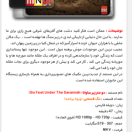
مستند های اختصاصی
توضیحات :
ممکن است فکر کنید دشت های آفریقای شرقی هیچ رازی برای ما
ندارند. با این حال دنیایی از تاریکی ابدی در زیر سنگ ها نهفته است ،. یک مکان
مخفی با با هزاران حیوان خزنده اسرار آمیز که در شمال کنیا در زیر زمین پنهان اند.
عجیب ترین این موجودات موش برهنه مول است . این موجود تنها پستانداری
است که زندگی خود را سازماندهی کرده و در اطراف یک ملکه مانند مورچه ها و یا
موریانه زندگی می کند , کار می کند و بیش از هر موجود دیگری برای نجات ملکه
جان خود را فدا می کند.
در این مستند از جدیدترین تکنیک های تصویربرداری به همراه بازسازی زیستگاه
این جانوران استفاده شده است.
نام مستند :
دو متر زیر ساوانا
(Six Feet Under The Savannah)
تعداد قسمت :
تک قسمتی
(ویژه برنامه)
زبان : دوبله فارسی
زمان : 47 دقیقه
کیفیت : HD 1080p – HD 720p (فوق العاده)
حجم : 307 – 579 مگابایت
فرمت : MKV