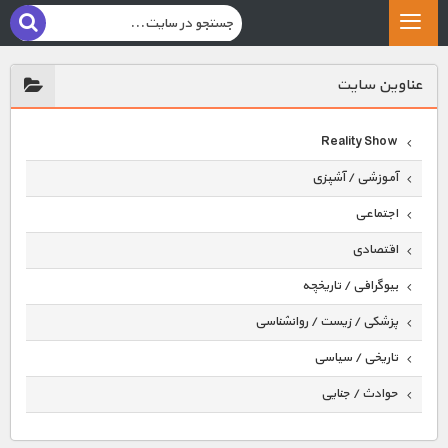
عناوين سايت
Reality Show
آموزشی / آشپزی
اجتماعی
اقتصادی
بیوگرافی / تاریخچه
پزشکی / زیست / روانشناسی
تاریخی / سیاسی
حوادث / جنایی
حیوانات