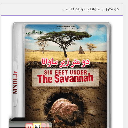
دنیای خوراکی ها
دو متر زیر ساوانا با دوبله فارسی
زمین شناسی / محیط زیست
سازه/ معماری/ مهندسی
سرگرمی
شناخت کودکان
طبیعت
علم و فناوری
فرهنگ / هنر
کیهان / نجوم
گردشگری
ماورایی
مسابقات / ورزشی