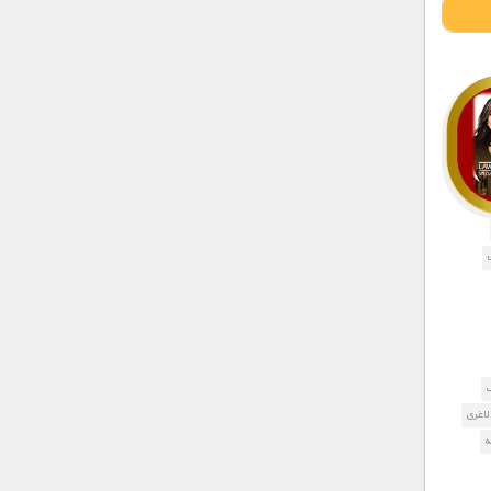
ت
ف
 لاغری
ه