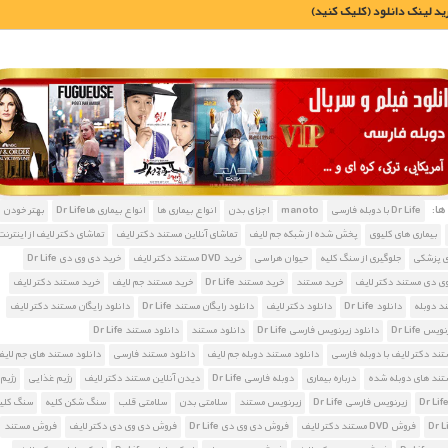
يد لينک دانلود (کليک کنيد)
1900 تومان – خريد لينک دانلود (افزودن به سبد خريد)
ا:
Dr Life با دوبله فارسی
manoto
اجزای بدن
انواع بیماری ها
انواع بیماری هاDr Life
بهتر خودن
بیماری های کلیوی
پخش شده از شبکه جم لایف
تماشای آنلاین مستند دکتر لایف
تماشای دکتر لایف از اینترن
ی پزشکی
جلوگیری از سنگ کلیه
حیوان هراسی
خرید DVD مستند دکتر لایف
خرید دی وی دی Dr Life
ی دی مستند دکتر لایف
خرید مستند
خرید مستند Dr Life
خرید مستند جم لایف
خرید مستند دکتر لایف
د دوبله
دانلود Dr Life
دانلود دکتر لایف
دانلود رایگان مستند Dr Life
دانلود رایگان مستند دکتر لایف
س Dr Life
دانلود زیرنویس فارسی Dr Life
دانلود مستند
دانلود مستند Dr Life
تند دکتر لایف با دوبله فارسی
دانلود مستند دوبله جم لایف
دانلود مستند فارسی
دانلود مستند های جم لای
تند های دوبله شده
درباره بیماری
دوبله فارسی Dr Life
دیدن آنلاین مستند دکتر لایف
رژیم غذایی
رژیم
زیرنویس فارسی Dr Life
زیرنویس مستند
سلامتی بدن
سلامتی قلب
سنگ شکن کلیه
سنگ کلی
فروش DVD مستند دکتر لایف
فروش دی وی دی Dr Life
فروش دی وی دی دکتر لایف
فروش مستند