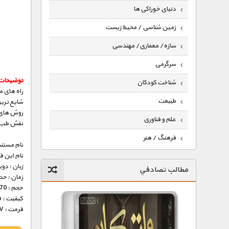
دنیای خوراکی ها
زمین شناسی / محیط زیست
سازه/ معماری/ مهندسی
سرگرمی
توضیحات 
شناخت کودکان
راه های م
طبیعت
شایع تری
روش های 
علم و فناوری
نقش طب سن
فرهنگ / هنر
نام مستند
نام این 
کیهان / نجوم
زبان : دو
مطالب تصادفي
گردشگری
زمان : حدود 30 
حجم : 170 مگابایت
ماورایی
کیفیت : 576p (عالی)
فرمت : MKV
مسابقات / ورزشی