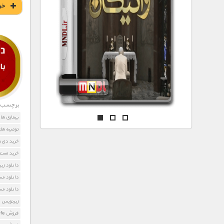
مستند های اختصاصی
خر
برچسب ه
بیماری ها
توصیه ها
خرید دی و
خرید مستن
دانلود زیرنوی
دانلود مس
دانلود مس
زیرنویس Dr Life
فروش Dr Life