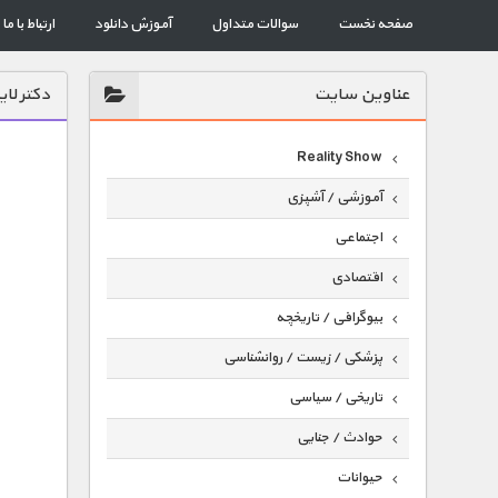
صفحه نخست
سوالات متداول
آموزش دانلود
ارتباط با ما
عناوين سايت
دکتر لا
Reality Show
آموزشی / آشپزی
اجتماعی
اقتصادی
بیوگرافی / تاریخچه
پزشکی / زیست / روانشناسی
تاریخی / سیاسی
حوادث / جنایی
حیوانات