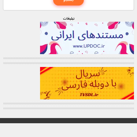
تبليغات
© تمامی حقوق این وب سایت برای "MNDL" محفوظ میباشد.
کانال تلگرام