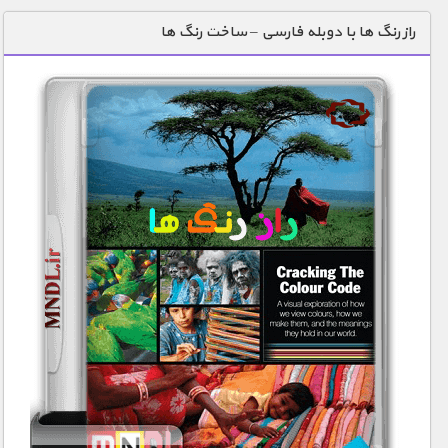
دنیای خوراکی ها
راز رنگ ها با دوبله فارسی – ساخت رنگ ها
زمین شناسی / محیط زیست
سازه/ معماری/ مهندسی
سرگرمی
شناخت کودکان
طبیعت
علم و فناوری
فرهنگ / هنر
کیهان / نجوم
گردشگری
ماورایی
مسابقات / ورزشی