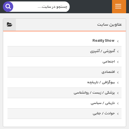
عناوين سايت
Reality Show
آموزشی / آشپزی
اجتماعی
اقتصادی
بیوگرافی / تاریخچه
پزشکی / زیست / روانشناسی
تاریخی / سیاسی
حوادث / جنایی
حیوانات