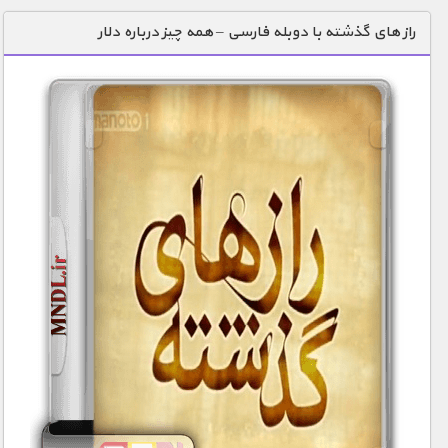
دنیای خوراکی ها
راز های گذشته با دوبله فارسی – همه چیز درباره دلار
زمین شناسی / محیط زیست
سازه/ معماری/ مهندسی
سرگرمی
شناخت کودکان
طبیعت
علم و فناوری
فرهنگ / هنر
کیهان / نجوم
گردشگری
ماورایی
مسابقات / ورزشی