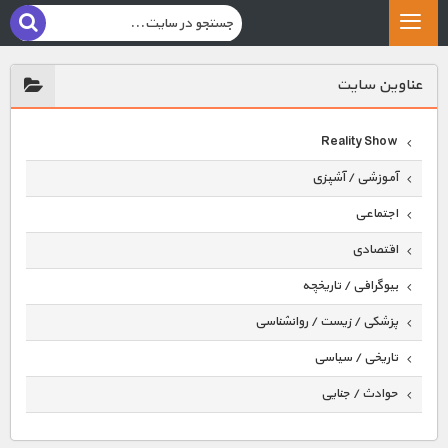
عناوين سايت
Reality Show
آموزشی / آشپزی
اجتماعی
اقتصادی
بیوگرافی / تاریخچه
پزشکی / زیست / روانشناسی
تاریخی / سیاسی
حوادث / جنایی
حیوانات