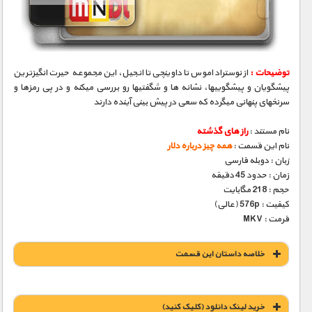
مستند های اختصاصی
توضیحات :
از نوستراداموس تا داوینچی تا انجیل، این مجموعه حیرت انگیزترین
پیشگویان و پیشگوییها، نشانه­ ها و شگفتیها رو بررسی میکنه و در پی رمزها و
سرنخهای پنهانی میگرده که سعی در پیش بینی آینده دارند
نام مستند :
راز های گذشته
نام این قسمت :
همه چیز درباره دلار
زبان : دوبله فارسی
زمان : حدود 45 دقیقه
حجم : 218 مگابایت
کیفیت : 576p (عالی)
فرمت : MKV
خلاصه داستان این قسمت
خريد لينک دانلود (کليک کنيد)