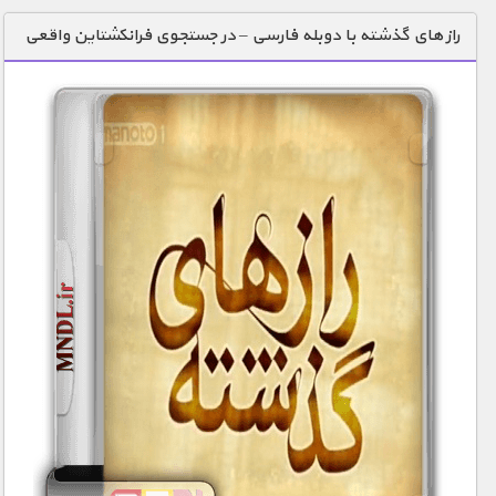
دنیای خوراکی ها
راز های گذشته با دوبله فارسی – در جستجوی فرانکشتاین واقعی
زمین شناسی / محیط زیست
سازه/ معماری/ مهندسی
سرگرمی
شناخت کودکان
طبیعت
علم و فناوری
فرهنگ / هنر
کیهان / نجوم
گردشگری
ماورایی
مسابقات / ورزشی