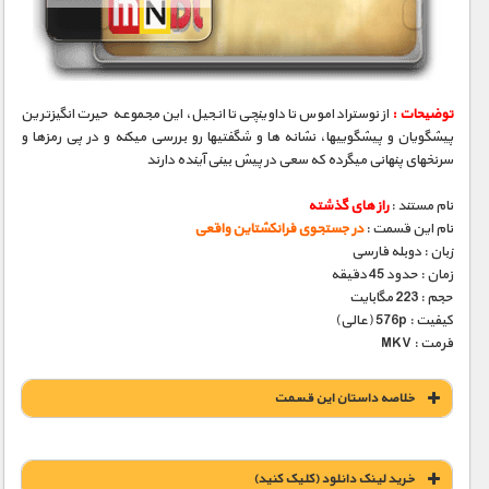
مستند های اختصاصی
توضیحات :
از نوستراداموس تا داوینچی تا انجیل، این مجموعه حیرت انگیزترین
پیشگویان و پیشگوییها، نشانه­ ها و شگفتیها رو بررسی میکنه و در پی رمزها و
سرنخهای پنهانی میگرده که سعی در پیش بینی آینده دارند
نام مستند :
راز های گذشته
نام این قسمت :
در جستجوی فرانکشتاین واقعی
زبان : دوبله فارسی
زمان : حدود 45 دقیقه
حجم : 223 مگابایت
کیفیت : 576p (عالی)
فرمت : MKV
خلاصه داستان این قسمت
خريد لينک دانلود (کليک کنيد)