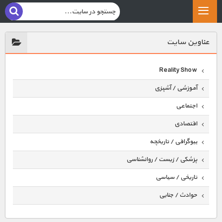
عناوين سايت
Reality Show
آموزشی / آشپزی
اجتماعی
اقتصادی
بیوگرافی / تاریخچه
پزشکی / زیست / روانشناسی
تاریخی / سیاسی
حوادث / جنایی
حیوانات