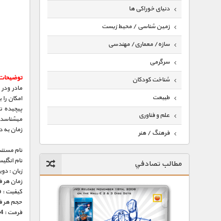
دنیای خوراکی ها
زمین شناسی / محیط زیست
سازه/ معماری/ مهندسی
سرگرمی
توضیحات 
شناخت کودکان
طبیعت
امکان را 
پیچیده تر
علم و فناوری
میشناسد و
زمان به د
فرهنگ / هنر
نام مستند
کیهان / نجوم
نام انگلی
مطالب تصادفي
گردشگری
زبان : دو
زمان هر قسمت 
ماورایی
کیفیت : HD 1080p – HD 720p (فوق العاده)
حجم هر قسمت : 325
مسابقات / ورزشی
فرمت : mp4