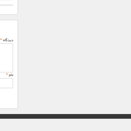
دیدگاه
*
نام
*
© تمامی حقوق این وب سایت برای "MNDL" محفوظ میباشد.