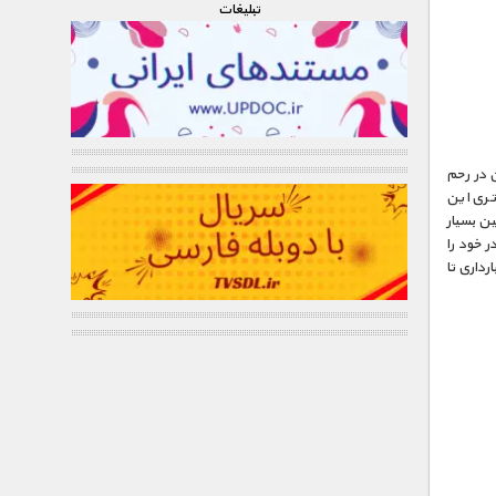
تبليغات
ن در رحم
وتری این
ین بسیار
ر خود را
رداری تا