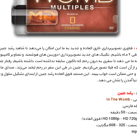
:
فناوری تصویربرداری خارق العاده و جدید به ما این امکان را می‌دهد تا شاهد رشد جنی
مادر ودر طی ۹ ماه باشیم. تکنیک های جدید تصویربرداری ؛دوربین های هوشمند و تصاویر کامپی
به ما می دهد تا سفری به درون رحم که تاکنون سابقه نداشته است داشته باشیم. رفتار جن
 از آن است که قبلا تصور می‌کردیم. جنین در طی این سفر در رحم لبخند می‌زند، صدای ماد
 حتی ممکن است خواب ببیند. این مستند فوق العاده رشد جنین از ابتدای تشکیل سلول و با
نیا آمدن را نشان می دهد.
 :
رشد جنین
سی :
In The Womb
بله فارسی
: 50 دقیقه
 – 608 مگابایت