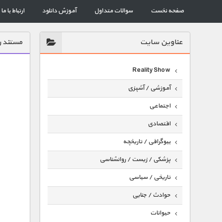
صفحه نخست
سوالات متداول
آموزش دانلود
ارتباط با ما
عناوين سايت
مستند ر
Reality Show
آموزشی / آشپزی
اجتماعی
اقتصادی
بیوگرافی / تاریخچه
پزشکی / زیست / روانشناسی
تاریخی / سیاسی
حوادث / جنایی
حیوانات