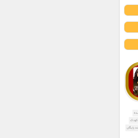
شده
کودک
د رایگان