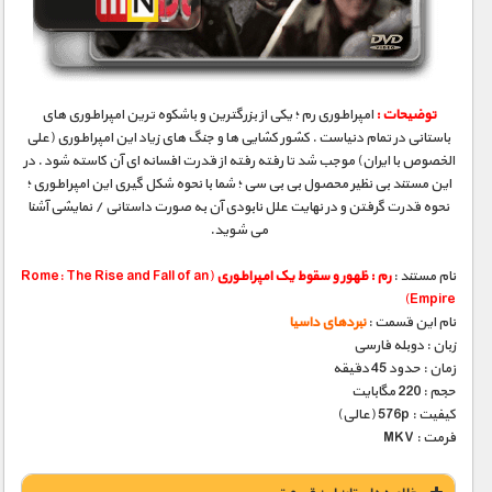
مستند های اختصاصی
توضیحات :
امپراطوری رم ؛ یکی از بزرگترین و باشکوه ترین امپراطوری های
باستانی در تمام دنیاست . کشور کشایی ها و جنگ های زیاد این امپراطوری (علی
الخصوص با ایران) موجب شد تا رفته رفته از قدرت افسانه ای آن کاسته شود . در
این مستند بی نظیر محصول بی بی سی ؛ شما با نحوه شکل گیری این امپراطوری ؛
نحوه قدرت گرفتن و در نهایت علل نابودی آن به صورت داستانی / نمایشی آشنا
می شوید.
نام مستند :
رم : ظهور و سقوط یک امپراطوری
(Rome: The Rise and Fall of an
Empire)
نام این قسمت :
نبردهای داسیا
زبان : دوبله فارسی
زمان : حدود 45 دقیقه
حجم : 220 مگابایت
کیفیت : 576p (عالی)
فرمت : MKV