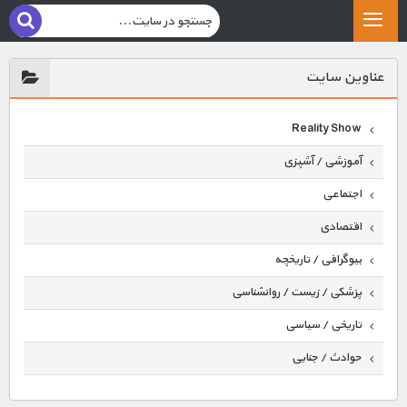
عناوين سايت
Reality Show
آموزشی / آشپزی
اجتماعی
اقتصادی
بیوگرافی / تاریخچه
پزشکی / زیست / روانشناسی
تاریخی / سیاسی
حوادث / جنایی
حیوانات