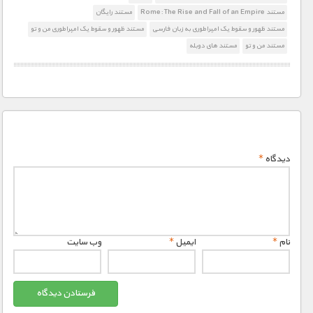
مستند Rome: The Rise and Fall of an Empire
مستند رایگان
مستند ظهور و سقوط یک امپراطوری به زبان فارسی
مستند ظهور و سقوط یک امپراطوری من و تو
مستند من و تو
مستند های دوبله
دیدگاه
*
نام
*
ایمیل
*
وب‌ سایت