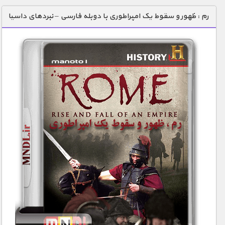
دنیای خوراکی ها
رم : ظهور و سقوط یک امپراطوری با دوبله فارسی – نبردهای داسیا
زمین شناسی / محیط زیست
سازه/ معماری/ مهندسی
سرگرمی
شناخت کودکان
طبیعت
علم و فناوری
فرهنگ / هنر
کیهان / نجوم
گردشگری
ماورایی
مسابقات / ورزشی