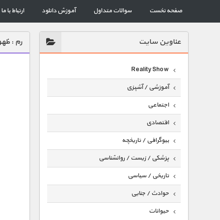
صفحه نخست
سوالات متداول
آموزش دانلود
ارتباط با ما
عناوين سايت
رم : ظه
Reality Show
آموزشی / آشپزی
اجتماعی
اقتصادی
بیوگرافی / تاریخچه
پزشکی / زیست / روانشناسی
تاریخی / سیاسی
حوادث / جنایی
حیوانات