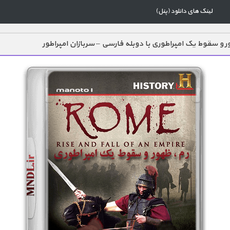
لینک های دانلود (پنل)
ور و سقوط یک امپراطوری با دوبله فارسی – سربازان امپراطور