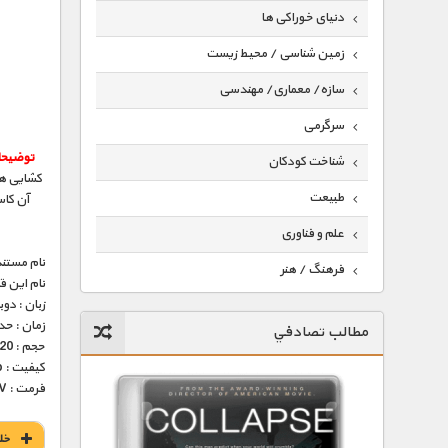
دنیای خوراکی ها
زمین شناسی / محیط زیست
سازه/ معماری/ مهندسی
سرگرمی
توضیحا
شناخت کودکان
کشایی ها
طبیعت
آن کاس
علم و فناوری
نام مستند
فرهنگ / هنر
نام این 
زبان : دو
کیهان / نجوم
زمان : حدود 45 
مطالب تصادفي
گردشگری
حجم : 220 مگابایت
کیفیت : 576p (عالی)
ماورایی
فرمت : MKV
مسابقات / ورزشی
خل