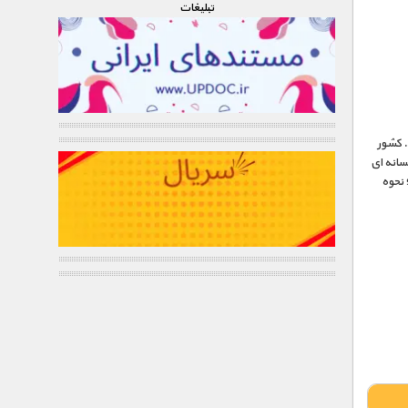
تبليغات
. کشور
سانه ای
 نحوه