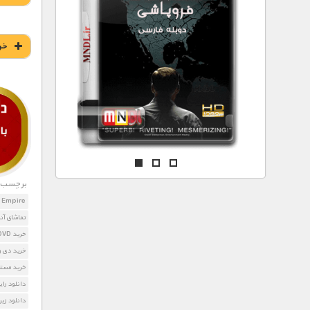
مستند های اختصاصی
خر
برچسب ه
f an Empire
تماشای آن
خرید DVD مستند ظهور و سقوط یک امپراطوری
خرید دی و
خرید مستن
دانلود رایگان مستند mpire
دانلود زیرنویس ll of an Empire