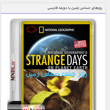
دنیای خوراکی ها
روزهای حساس زمین با دوبله فارسی
زمین شناسی / محیط زیست
سازه/ معماری/ مهندسی
سرگرمی
شناخت کودکان
طبیعت
علم و فناوری
فرهنگ / هنر
کیهان / نجوم
گردشگری
ماورایی
مسابقات / ورزشی