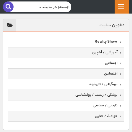
عناوين سايت
Reality Show
آموزشی / آشپزی
اجتماعی
اقتصادی
بیوگرافی / تاریخچه
پزشکی / زیست / روانشناسی
تاریخی / سیاسی
حوادث / جنایی
حیوانات