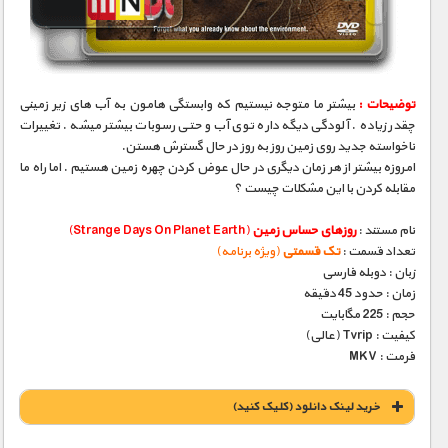
مستند های اختصاصی
توضیحات :
بیشتر ما متوجه نیستیم که وابستگی هامون به آب های زیر زمینی
چقدر زیاده . آلودگی دیگه داره توی آب و حتی رسوبات بیشتر میشه . تغییرات
ناخواسته جدید روی زمین روز به روز در حال گسترش هستن.
امروزه بیشتر از هر زمان دیگری در حال عوض کردن چهره زمین هستیم . اما راه ما
مقابله کردن با این مشکلات چیست ؟
نام مستند :
روزهای حساس زمین
(Strange Days On Planet Earth)
تعداد قسمت :
تک قسمتی
(ویژه برنامه)
زبان : دوبله فارسی
زمان : حدود 45 دقیقه
حجم : 225 مگابایت
کیفیت : Tvrip (عالی)
فرمت : MKV
خريد لينک دانلود (کليک کنيد)