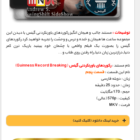
مستند های اختصاصی
توضیحات :
مستند جالب و هیجان انگیز رکوردهای باورنکردنی گینس با دیدن این
مجموعه ساعت ها هیجان و خنده و ترس و وحشت را تجربه خواهید کرد رکوردهای
گینس را بصورت یک فیلم واقعی با چشمان خود ببینید باریک ترن کمر
دنیا,درازترین زبان دنیا,راه رفتن روی طناب و…
نام مستند :
رکوردهای باورنکردنی گینس
(Guinness Record Breaking)
نام این قسمت :
قسمت پنجم
زبان : دوبله فارسی
زمان : حدود 25 دقیقه
حجم : 170 مگابایت
کیفیت : 576p (عالی)
فرمت : MKV
خريد لينک دانلود (کليک کنيد)