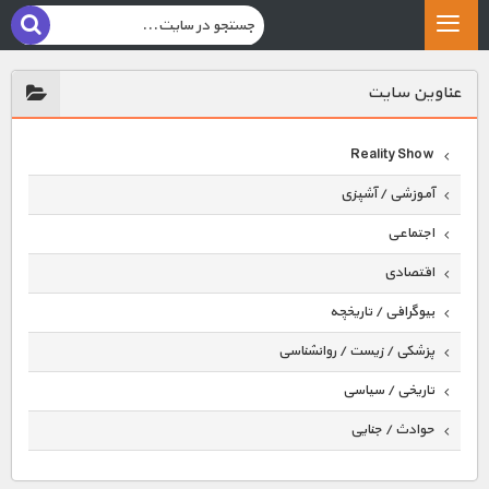
عناوين سايت
Reality Show
آموزشی / آشپزی
اجتماعی
اقتصادی
بیوگرافی / تاریخچه
پزشکی / زیست / روانشناسی
تاریخی / سیاسی
حوادث / جنایی
حیوانات