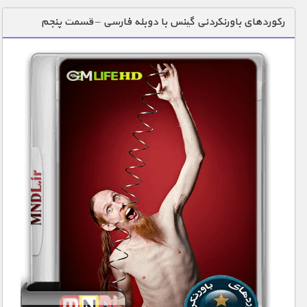
دنیای خوراکی ها
رکوردهای باورنکردنی گینس با دوبله فارسی – قسمت پنجم
زمین شناسی / محیط زیست
سازه/ معماری/ مهندسی
سرگرمی
شناخت کودکان
طبیعت
علم و فناوری
فرهنگ / هنر
کیهان / نجوم
گردشگری
ماورایی
مسابقات / ورزشی