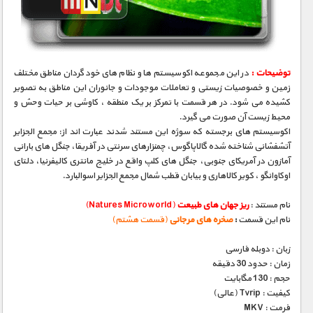
مستند های اختصاصی
توضیحات :
در این مجموعه اکوسیستم ها و نظام های خودگردان مناطق مختلف
زمین و خصوصیات زیستی و تعاملات موجودات و جانوران این مناطق به تصویر
کشیده می شود. در هر قسمت با تمرکز بر یک منطقه ، کاوشی بر حیات وحش و
محیط زیست آن صورت می گیرد.
اکوسیستم های برجسته که سوژه این مستند شدند عبارت اند از: مجمع الجزایر
آتشفشانی شناخته شده گالاپاگوس، چمنزارهای سرنتی در آفریقا، جنگل های بارانی
آمازون در آمریکای جنوبی، جنگل های کلپ واقع در خلیج مانتری کالیفرنیا، دلتای
اوکاوانگو ، کویر کالاهاری و بیابان قطب شمال مجمع الجزایر اسوالبارد.
نام مستند :
ریز جهان های طبیعت
(Natures Microworld)
نام این قسمت
:
صخره های مرجانی
(قسمت هشتم)
زبان : دوبله فارسی
زمان : حدود 30 دقیقه
حجم : 130 مگابایت
کیفیت : Tvrip (عالی)
فرمت : MKV