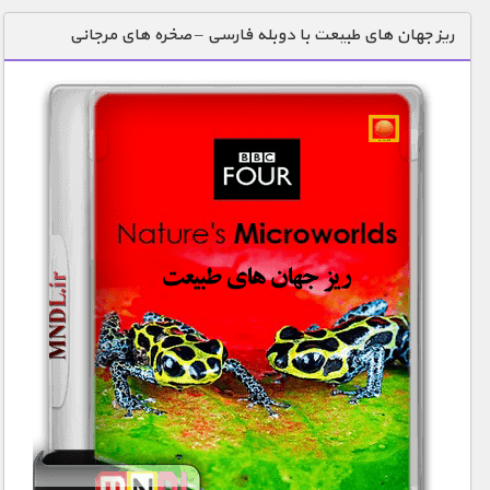
دنیای خوراکی ها
ریز جهان های طبیعت با دوبله فارسی – صخره های مرجانی
زمین شناسی / محیط زیست
سازه/ معماری/ مهندسی
سرگرمی
شناخت کودکان
طبیعت
علم و فناوری
فرهنگ / هنر
کیهان / نجوم
گردشگری
ماورایی
مسابقات / ورزشی