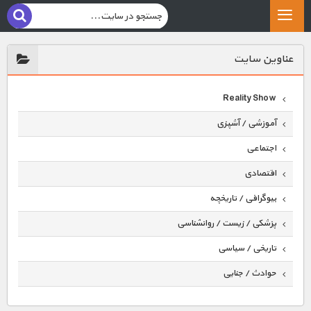
عناوين سايت
Reality Show
آموزشی / آشپزی
اجتماعی
اقتصادی
بیوگرافی / تاریخچه
پزشکی / زیست / روانشناسی
تاریخی / سیاسی
حوادث / جنایی
حیوانات