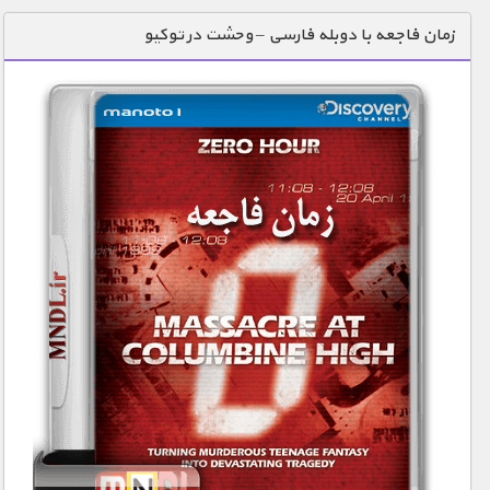
دنیای خوراکی ها
زمان فاجعه با دوبله فارسی – وحشت در توکیو
زمین شناسی / محیط زیست
سازه/ معماری/ مهندسی
سرگرمی
شناخت کودکان
طبیعت
علم و فناوری
فرهنگ / هنر
کیهان / نجوم
گردشگری
ماورایی
مسابقات / ورزشی