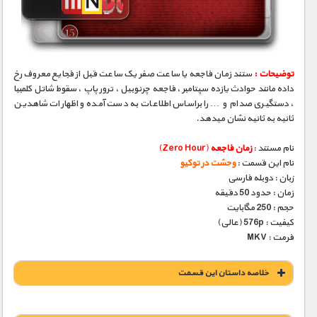
مستند های اختصاصی
توضیحات :
ستند زمان فاجعه یا ساعت صفر یک ساعت قبل از فجایع معروف رخ
داده مانند حوادث یازده سپتامبر ، فاجعه چرنوبیل ، ترور پاپ ، سقوط شاتل کلمبیا
، دستگیری صدام و … را براساس اطلاعات به دست آمده و اظهارات شاهدین
ثانیه به ثانیه نشان میدهد.
نام مستند :
زمان فاجعه
(Zero Hour)
نام این قسمت :
وحشت در توکیو
زبان : دوبله فارسی
زمان : حدود 50 دقیقه
حجم : 250 مگابایت
کیفیت : 576p (عالی)
فرمت : MKV
خلاصه داستان این قسمت