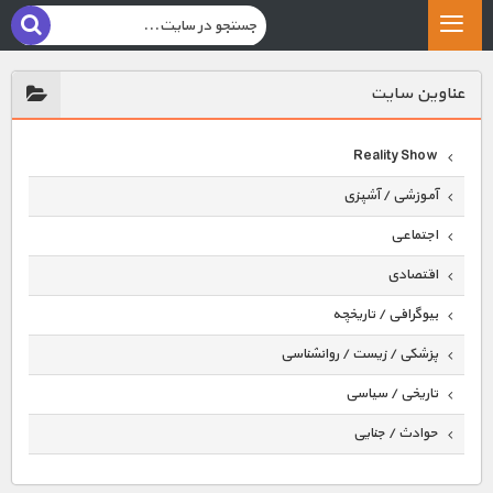
عناوين سايت
Reality Show
آموزشی / آشپزی
اجتماعی
اقتصادی
بیوگرافی / تاریخچه
پزشکی / زیست / روانشناسی
تاریخی / سیاسی
حوادث / جنایی
حیوانات