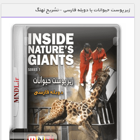
دنیای خوراکی ها
زیر پوست حیوانات با دوبله فارسی – تشریح نهنگ
زمین شناسی / محیط زیست
سازه/ معماری/ مهندسی
سرگرمی
شناخت کودکان
طبیعت
علم و فناوری
فرهنگ / هنر
کیهان / نجوم
گردشگری
ماورایی
مسابقات / ورزشی