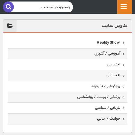
عناوين سايت
Reality Show
آموزشی / آشپزی
اجتماعی
اقتصادی
بیوگرافی / تاریخچه
پزشکی / زیست / روانشناسی
تاریخی / سیاسی
حوادث / جنایی
حیوانات