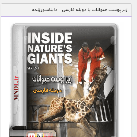
دنیای خوراکی ها
زیر پوست حیوانات با دوبله فارسی – دایناسور زنده
زمین شناسی / محیط زیست
سازه/ معماری/ مهندسی
سرگرمی
شناخت کودکان
طبیعت
علم و فناوری
فرهنگ / هنر
کیهان / نجوم
گردشگری
ماورایی
مسابقات / ورزشی