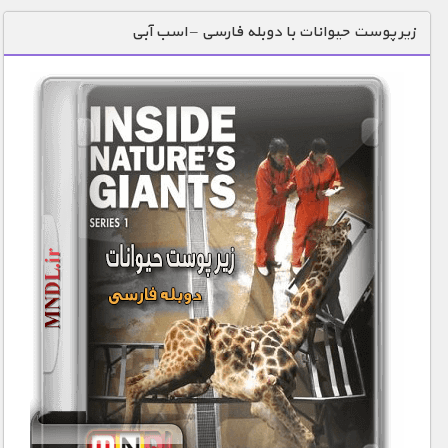
دنیای خوراکی ها
زیر پوست حیوانات با دوبله فارسی – اسب آبی
زمین شناسی / محیط زیست
سازه/ معماری/ مهندسی
سرگرمی
شناخت کودکان
طبیعت
علم و فناوری
فرهنگ / هنر
کیهان / نجوم
گردشگری
ماورایی
مسابقات / ورزشی