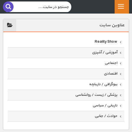
عناوين سايت
Reality Show
آموزشی / آشپزی
اجتماعی
اقتصادی
بیوگرافی / تاریخچه
پزشکی / زیست / روانشناسی
تاریخی / سیاسی
حوادث / جنایی
حیوانات