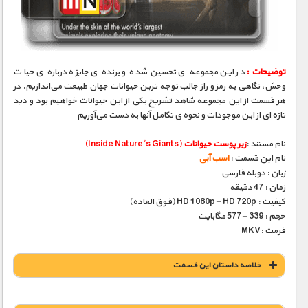
مستند های اختصاصی
توضیحات :
در این مجموعه‌ ی تحسین‌ شده و برنده‌ ی جایزه درباره‌ ی حیات
وحش، نگاهی به رمز و راز جالب‌ توجه‌ ترین حیوانات جهان طبیعت می‌اندازیم. در
هر قسمت از این مجموعه شاهد تشریح یکی از این حیوانات خواهیم بود و دید
تازه‌ ای از این موجودات و نحوه‌ ی تکامل آنها به دست می‌آوریم
نام مستند :
زیر پوست حیوانات
(Inside Nature’s Giants)
نام این قسمت :
اسب آبی
زبان : دوبله فارسی
زمان : 47 دقیقه
کیفیت : HD 1080p – HD 720p (فوق العاده)
حجم : 339 – 577 مگابایت
فرمت :MKV
خلاصه داستان این قسمت