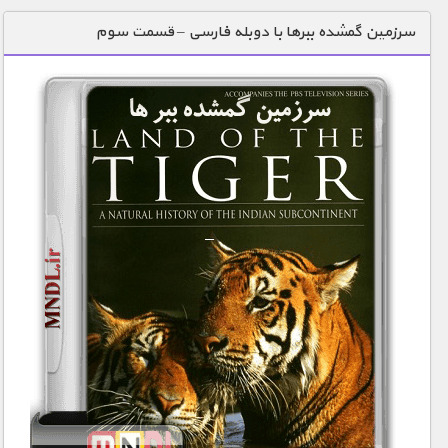
دنیای خوراکی ها
سرزمین گمشده ببرها با دوبله فارسی – قسمت سوم
زمین شناسی / محیط زیست
سازه/ معماری/ مهندسی
سرگرمی
شناخت کودکان
طبیعت
علم و فناوری
فرهنگ / هنر
کیهان / نجوم
گردشگری
ماورایی
مسابقات / ورزشی