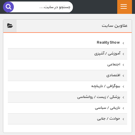
عناوين سايت
Reality Show
آموزشی / آشپزی
اجتماعی
اقتصادی
بیوگرافی / تاریخچه
پزشکی / زیست / روانشناسی
تاریخی / سیاسی
حوادث / جنایی
حیوانات