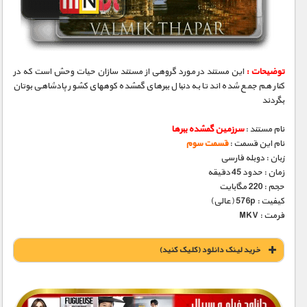
مستند های اختصاصی
توضیحات :
این مستند در مورد گروهی از مستند سازان حیات وحش است که در
کنار هم جمع شده اند تا به دنبال ببرهای گمشده کوههای کشور پادشاهی بوتان
بگردند
نام مستند :
سرزمین گمشده ببرها
نام این قسمت :
قسمت سوم
زبان : دوبله فارسی
زمان : حدود 45 دقیقه
حجم : 220 مگابایت
کیفیت : 576p (عالی)
فرمت : MKV
خريد لينک دانلود (کليک کنيد)
1900 تومان – خريد لينک دانلود (افزودن به سبد خريد)