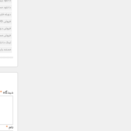
دانلود زیرنویس 
دانلود مس
دوبله فارسی orld
فروش DVD مستند جهان آینده
فروش دی 
فروش مستن
لینک دانل
مستند رای
دیدگاه
*
نام
*