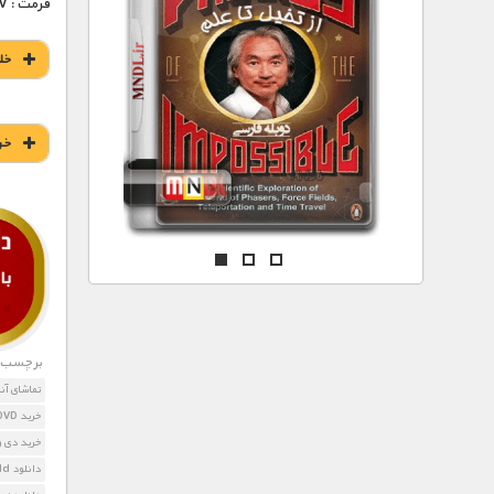
مستند های اختصاصی
فرمت : MKV
خل
خر
برچسب ه
تماشای آن
خرید DVD مستند جهان آینده
خرید دی و
دانلود Next World