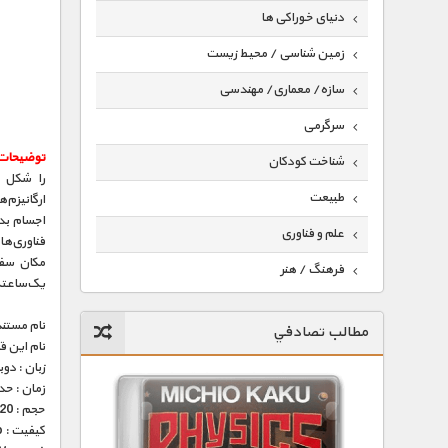
دنیای خوراکی ها
زمین شناسی / محیط زیست
سازه/ معماری/ مهندسی
سرگرمی
توضیحات
شناخت کودکان
را شکل م
طبیعت
ارگانیزم
علم و فناوری
فناوری‌ها
مکان سفر
فرهنگ / هنر
یک‌ساعته‌
کیهان / نجوم
نام مستند
مطالب تصادفي
گردشگری
نام این 
زبان : دو
ماورایی
زمان : حدود 45 
حجم : 220 مگابایت
مسابقات / ورزشی
کیفیت : 576p (عالی)