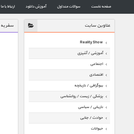
صفحه نخست
سوالات متداول
آموزش دانلود
ارتباط با ما
عناوين سايت
سفر به 
Reality Show
آموزشی / آشپزی
اجتماعی
اقتصادی
بیوگرافی / تاریخچه
پزشکی / زیست / روانشناسی
تاریخی / سیاسی
حوادث / جنایی
حیوانات