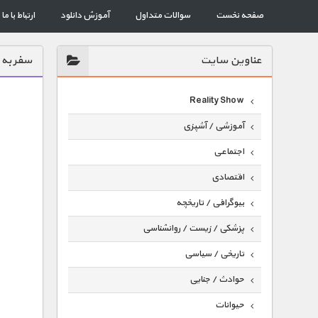
صفحه نخست
سوالات متداول
آموزش دانلود
ارتباط با ما
عناوين سايت
سفر به 
Reality Show
آموزشی / آشپزی
اجتماعی
اقتصادی
بیوگرافی / تاریخچه
پزشکی / زیست / روانشناسی
تاریخی / سیاسی
حوادث / جنایی
حیوانات