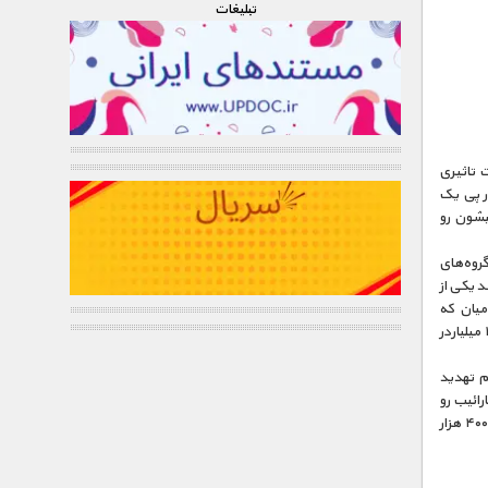
تبليغات
 تاثیری
ر پی یک
یشون رو
روه‌های
 یکی از
میان که
نیمه‌شب در ساحل دورافتاده‌ای تخم‌گذاری کنن. بعد به باهاماس و هاربر آیلند خارق‌العاده می‌ره که ۱۱ میلیاردر
غم تهدید
رائیب رو
برای همیشه ازآن خودش کنه، در جزیره‌ای فروشی درهمان نزدیکی گشتی می‌زنه یک معامله شیرین ۴۰۰ هزار