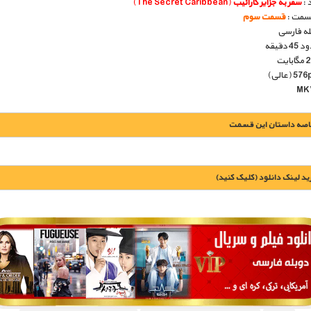
 :
سفر به جزایر کارائیب
(The Secret Caribbean)
قسمت :
قسمت سوم
بله فارسی
دقیقه
اصه داستان این قسمت
يد لينک دانلود (کليک کنيد)
1900 تومان – خريد لينک دانلود (افزودن به سبد خريد)