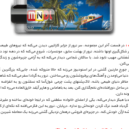
 :
در قسمت آخر این مجموعه، سر ترور از جزایر کارائیبی دیدن می‌کنه که نیروهای طبیعت
ر شکل‌گیری اونها داشته. ترور از بهشت سابق، مونتسرات، شروع می‌کنه که در دهه نود د
شفشانی مهیب نابود شد. با ساکنان شجاعی دیدار می‌کنه که به آرامی جزیره‌شون و زندگ
ی‌کنن.
 جورج مارتین گشتی در ایر استودیوز می‌زنه که حالا متروکه شده، جایی‌که بزرگترین گ
نیا می‌اومدن و آهنگ‌های پرفروششون رو می‌ساختن. ترور به گرنادا سفر می‌کنه که شاهد
 مناظر دنیای طبیعی باشه، لاک‌پشتهای پشت چرمی غول‌آسا که نسلشون رو به انقراضه 
ونه دارن.
یندیا هیکز دیدار می‌کنه، یکی از اعضای خانواده سلطنتی که در اینجا خونه‌ای ساخته و علیر
دباد قصد ترک کردن خونه‌اش رو نداره. درپایان، ترور به این فکر می‌افته که تکه‌ای از کا