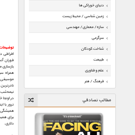
دنیای خوراکی ها
زمین شناسی / محیط زیست
سازه/ معماری/ مهندسی
سرگرمی
توضیحات
شناخت کودکان
افراطی د
طبیعت
فوران آت
بازسازی م
علم و فناوری
همراه سر
موسیقی د
فرهنگ / هنر
نادرترین
کیهان / نجوم
در اونجا خ
مطالب تصادفي
گردشگری
ترور با ا
همیشگی گر
ماورایی
دلاری.
مسابقات / ورزشی