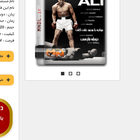
مستند های اختصاصی
نام مستند
نام این 
زبان : دو
زمان : حدود 45 
حجم : 220 مگابایت
کیفیت : 576p (عالی)
فرمت : MKV
خل
خر