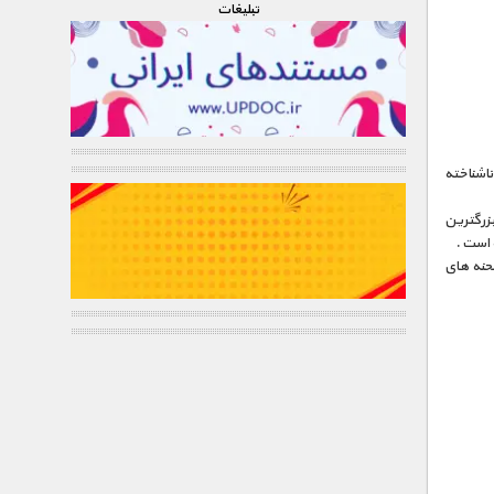
تبليغات
اشناخته
جود در Tucume بعنوان یکی از بزرگترین
 است .
صحنه های