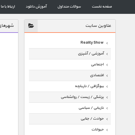
صفحه نخست
سوالات متداول
آموزش دانلود
ارتباط با ما
عناوين سايت
شهرهای 
Reality Show
آموزشی / آشپزی
اجتماعی
اقتصادی
بیوگرافی / تاریخچه
پزشکی / زیست / روانشناسی
تاریخی / سیاسی
حوادث / جنایی
حیوانات