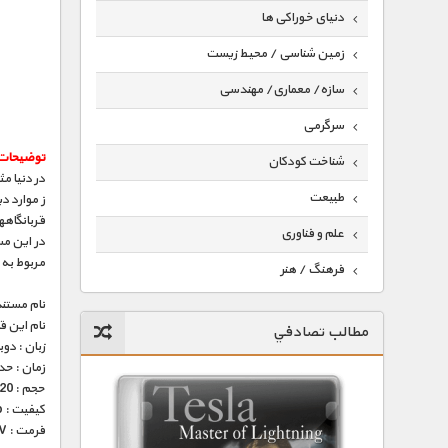
دنیای خوراکی ها
زمین شناسی / محیط زیست
سازه/ معماری/ مهندسی
سرگرمی
توضیحات 
شناخت کودکان
در دنیا م
طبیعت
قربانگاهه
علم و فناوری
در این مس
مربوط به 
فرهنگ / هنر
نام مستند
کیهان / نجوم
نام این 
مطالب تصادفي
گردشگری
زبان : دو
زمان : حدود 45 
ماورایی
حجم : 220 مگابایت
کیفیت : 576p (عالی)
مسابقات / ورزشی
فرمت : MKV