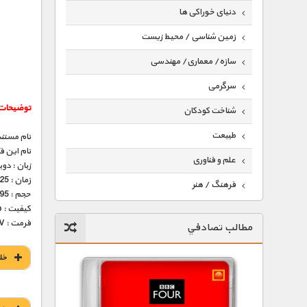
دنیای خوراکی ها
زمین شناسی / محیط زیست
سازه/ معماری/ مهندسی
سرگرمی
توضیحات 
شناخت کودکان
طبیعت
نام مستند
نام این 
علم و فناوری
زبان : دو
زمان : 25 دقیقه
فرهنگ / هنر
حجم : 195 مگابایت
کیفیت : 576p (عالی)
کیهان / نجوم
فرمت : MKV
مطالب تصادفي
گردشگری
خل
ماورایی
مسابقات / ورزشی