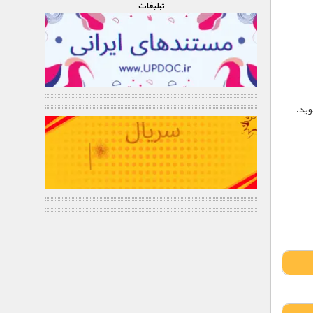
تبليغات
شوید.