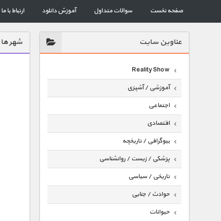
صفحه نخست
سوالات متداول
آموزش دانلود
ارتباط با ما
عناوين سايت
شهر ها 
Reality Show
آموزشی / آشپزی
اجتماعی
اقتصادی
بیوگرافی / تاریخچه
پزشکی / زیست / روانشناسی
تاریخی / سیاسی
حوادث / جنایی
حیوانات