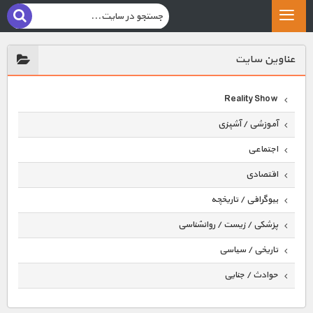
عناوين سايت
Reality Show
آموزشی / آشپزی
اجتماعی
اقتصادی
بیوگرافی / تاریخچه
پزشکی / زیست / روانشناسی
تاریخی / سیاسی
حوادث / جنایی
حیوانات