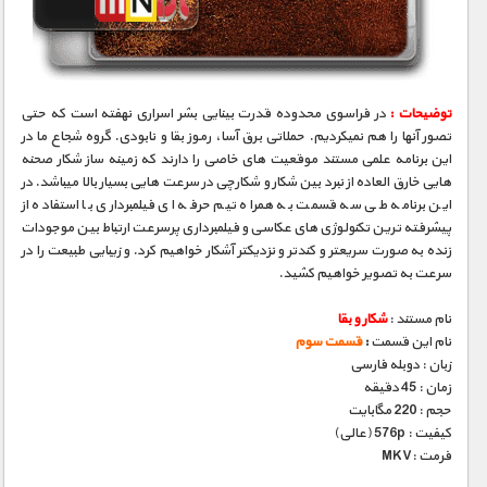
مستند های اختصاصی
توضیحات :
در فراسوی محدوده قدرت بینایی بشر اسراری نهفته است که حتی
تصور آنها را هم نمیکردیم. حملاتی برق آسا، رموز بقا و نابودی. گروه شجاع ما در
این برنامه علمی مستند موقعیت های خاصی را دارند که زمینه ساز شکار صحنه
هایی خارق العاده از نبرد بین شکار و شکارچی در سرعت هایی بسیار بالا میباشد. در
این برنامه طی سه قسمت به همراه تیم حرفه ای فیلمبرداری با استفاده از
پیشرفته ترین تکنولوژی های عکاسی و فیلمبرداری پرسرعت ارتباط بین موجودات
زنده به صورت سریعتر و کندتر و نزدیکتر آشکار خواهیم کرد. و زیبایی طبیعت را در
سرعت به تصویر خواهیم کشید.
نام مستند :
شکار و بقا
نام این قسمت
:
قسمت سوم
زبان : دوبله فارسی
زمان : 45 دقیقه
حجم : 220 مگابایت
کیفیت : 576p (عالی)
فرمت :MKV