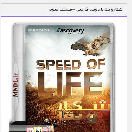
دنیای خوراکی ها
شکار و بقا با دوبله فارسی – قسمت سوم
زمین شناسی / محیط زیست
سازه/ معماری/ مهندسی
سرگرمی
شناخت کودکان
طبیعت
علم و فناوری
فرهنگ / هنر
کیهان / نجوم
گردشگری
ماورایی
مسابقات / ورزشی