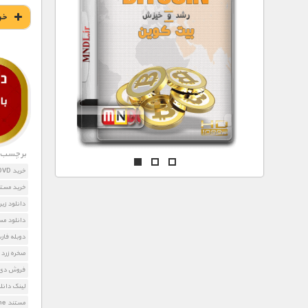
مستند های اختصاصی
خر
برچسب ه
خرید DVD مستند سرزمین مصر
خرید مستن
دانلود زیرنویس 
دانلود مستند Yellowstone ب
دوبله فار
صخره زرد 
فروش دی وی دی 
لینک دانلود wstone
مستند Yellowstone صدا و سیما