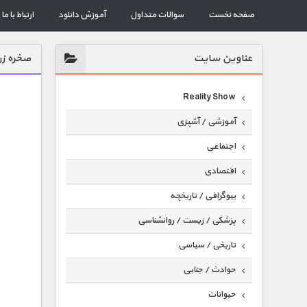
صفحه نخست
سوالات متداول
آموزش دانلود
ارتباط با ما
عناوين سايت
صخره زر
Reality Show
آموزشی / آشپزی
اجتماعی
اقتصادی
بیوگرافی / تاریخچه
پزشکی / زیست / روانشناسی
تاریخی / سیاسی
حوادث / جنایی
حیوانات