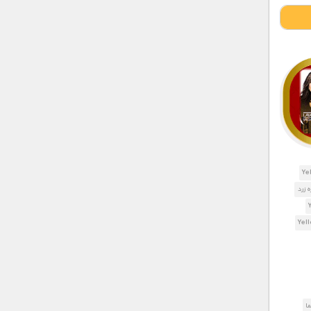
 زرد
ا