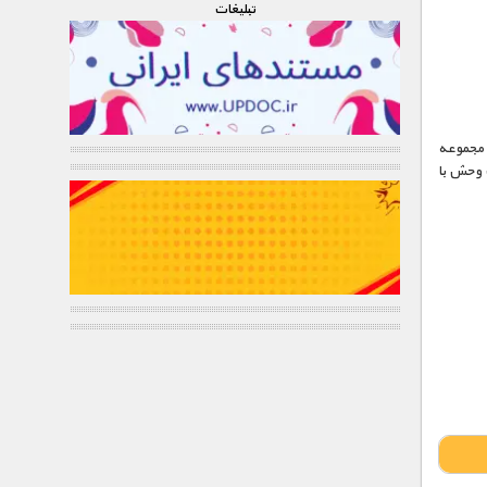
تبليغات
 پخش است . این مجموعه
 وحش با