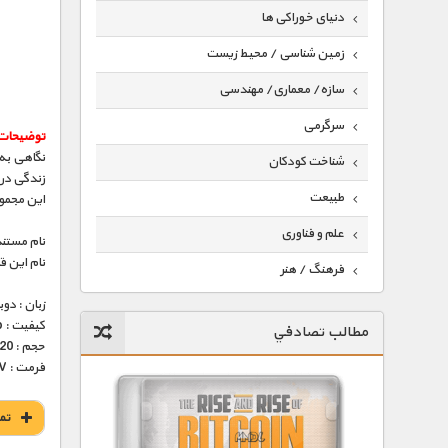
دنیای خوراکی ها
زمین شناسی / محیط زیست
سازه/ معماری/ مهندسی
سرگرمی
توضیحات
نگاهی به
شناخت کودکان
زندگی در 
طبیعت
این مجموعه 
علم و فناوری
نام مستند
نام این 
فرهنگ / هنر
زبان : دو
کیهان / نجوم
کیفیت : HD 1080p – HD 720p (فوق العاده)
مطالب تصادفي
گردشگری
حجم : 320 – 584 مگابایت
فرمت : MKV
ماورایی
مسابقات / ورزشی
تم