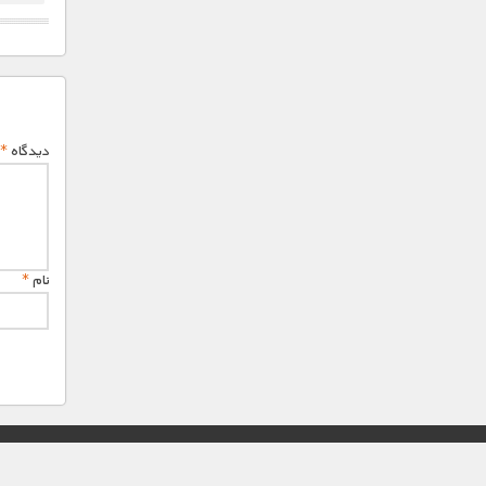
دیدگاه
*
نام
*
© تمامی حقوق این وب سایت برای "MNDL" محفوظ میباشد.