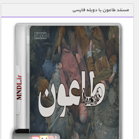
دنیای خوراکی ها
مستند طاعون با دوبله فارسی
زمین شناسی / محیط زیست
سازه/ معماری/ مهندسی
سرگرمی
شناخت کودکان
طبیعت
علم و فناوری
فرهنگ / هنر
کیهان / نجوم
گردشگری
ماورایی
مسابقات / ورزشی