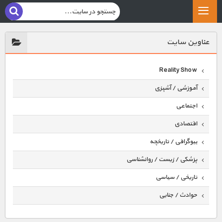
عناوين سايت
Reality Show
آموزشی / آشپزی
اجتماعی
اقتصادی
بیوگرافی / تاریخچه
پزشکی / زیست / روانشناسی
تاریخی / سیاسی
حوادث / جنایی
حیوانات