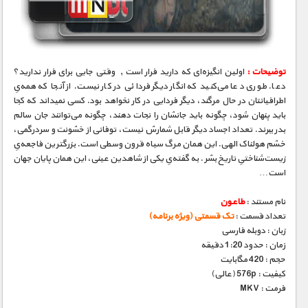
مستند های اختصاصی
توضیحات :
اولین انگیزه‌ای که دارید فرار است , وقتی جایی برای فرار ندارید؟
دعا. طوری دعا می‌کنید که انگار دیگر فردائی در کار نیست. از آنجا که همه‌یِ
اطرافیانتان در حال مرگند، دیگر فردایی در کار نخواهد بود. کسی نمیداند که کجا
باید پنهان شود، چگونه باید جانشان را نجات دهند، چگونه می‌توانند جان سالم
بدر ببرند. تعداد اجساد دیگر قابل شمارش نیست، توفانی از خشونت و سردرگمی،
خشم هولناک الهی. این همان مرگ سیاه قرون وسطی است. بزرگترین فاجعه‌یِ
زیست‌شناختیِ تاریخ بشر . به گفته‌یِ یکی از شاهدین عینی، این همان پایان جهان
است…
نام مستند :
طاعون
تعداد قسمت :
تک قسمتی (ویژه برنامه)
زبان : دوبله فارسی
زمان : حدود 1:20 دقیقه
حجم : 420 مگابایت
کیفیت : 576p (عالی)
فرمت : MKV